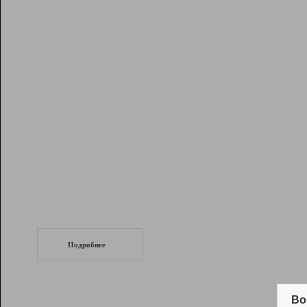
Рейтинг
Инструменты
Разработчикам
Партнерская
программа
Помощь
СеоТраф
Запустите
продвижение сайта
c LinkPad.
Подробнее
Вывод и удержание в ТОП10 выдачи
поисковых систем
Во