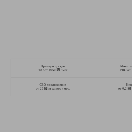
Премиум доступ
Монито
⃏
PRO от 1950
/ мес.
PRO от
СЕО продвижение
Бир
⃏
⃏
от 25
за запрос / мес.
от 0,2