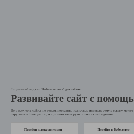
Социальный виджет "Добавить линк" для сайтов
Развивайте сайт с помощь
Не у всех есть сайты, но теперь поставить полностью индексируемую ссылку может 
пару кликов. Сайт растет, и при этом ваши руки остаются свободными.
Перейти к документации
Перейти в Вебмастер