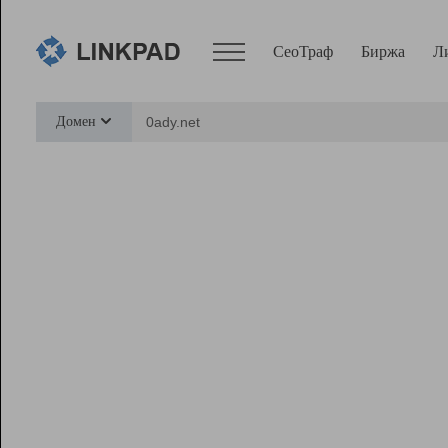
СеоТраф
Биржа
Л
Сервисы
Домен
СеоТраф
Монитор
Биржа
Pro
Линк+
Ресурсы
Вебмастер