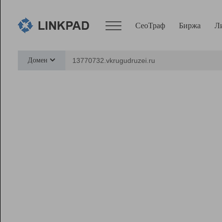
СеоТраф
Биржа
Л
Сервисы
Домен
СеоТраф
Монитор
Биржа
Pro
Линк+
Ресурсы
Вебмастер