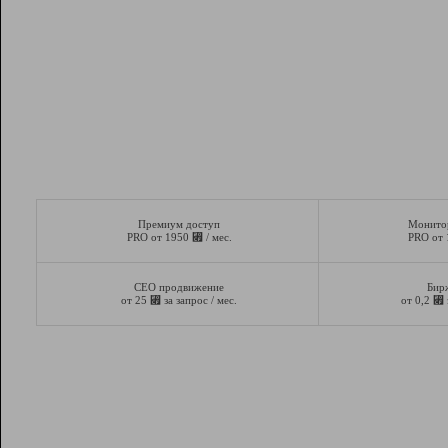
Премиум доступ
Монито
⃏
PRO от 1950
/ мес.
PRO от
СЕО продвижение
Бир
⃏
⃏
от 25
за запрос / мес.
от 0,2