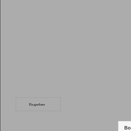
Рейтинг
Инструменты
Разработчикам
Партнерская
программа
Помощь
СеоТраф
Запустите
продвижение сайта
c LinkPad.
Подробнее
Вывод и удержание в ТОП10 выдачи
поисковых систем
Во