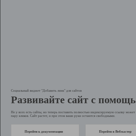
Социальный виджет "Добавить линк" для сайтов
Развивайте сайт с помощь
Не у всех есть сайты, но теперь поставить полностью индексируемую ссылку может 
пару кликов. Сайт растет, и при этом ваши руки остаются свободными.
Перейти к документации
Перейти в Вебмастер