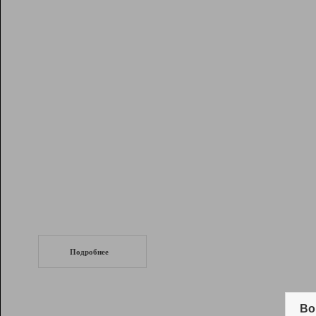
Рейтинг
Инструменты
Разработчикам
Партнерская
программа
Помощь
СеоТраф
Запустите
продвижение сайта
c LinkPad.
Подробнее
Вывод и удержание в ТОП10 выдачи
поисковых систем
Во