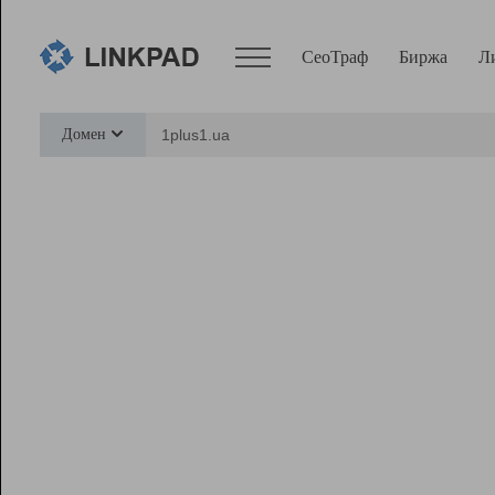
СеоТраф
Биржа
Л
Сервисы
Домен
СеоТраф
Монитор
Биржа
Pro
Линк+
Ресурсы
Вебмастер