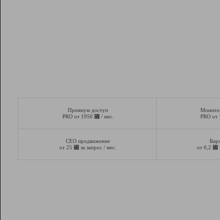
Премиум доступ
Монито
⃏
PRO от 1950
/ мес.
PRO от
СЕО продвижение
Бир
⃏
⃏
от 25
за запрос / мес.
от 0,2