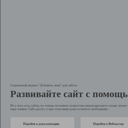
Социальный виджет "Добавить линк" для сайтов
Развивайте сайт с помощь
Не у всех есть сайты, но теперь поставить полностью индексируемую ссылку может 
пару кликов. Сайт растет, и при этом ваши руки остаются свободными.
Перейти к документации
Перейти в Вебмастер