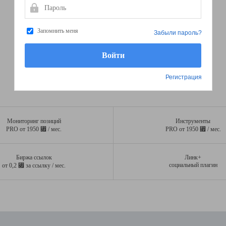
Пароль
Запомнить меня
Забыли пароль?
Регистрация
Мониторинг позиций
Инструменты
⃏
⃏
PRO от 1950
/ мес.
PRO от 1950
/ мес.
Биржа ссылок
Линк+
⃏
социальный плагин
от 0,2
за ссылку / мес.