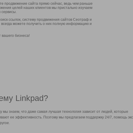
ите продвижение сайта прямо сейчас, ведь чем раньше
стижения целей наших клиентов мы пристально изучаем
 сервисы.
оиск ссылок, систему продвижения сайтов Сеотраф и
вы всегда можете получить о них полную информацию и
т вашего бизнеса!
ему Linkpad?
у мы знаем, что даже самая лучшая технология зависит от людей, которые
вают ее эффективность. Поэтому мы предлагаем поддержку 24/7, помощь экс
ругое.