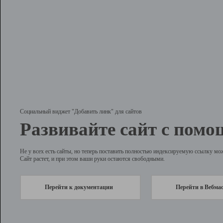
Социальный виджет "Добавить линк" для сайтов
Развивайте сайт с помо
Не у всех есть сайты, но теперь поставить полностью индексируемую ссылку мо
Сайт растет, и при этом ваши руки остаются свободными.
Перейти к документации
Перейти в Вебма