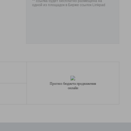
** ссылка будет бесплатно размещена на
одной из площадок в Бирже ссылок Linkpad
Прогноз бюджета продвижения
онлайн