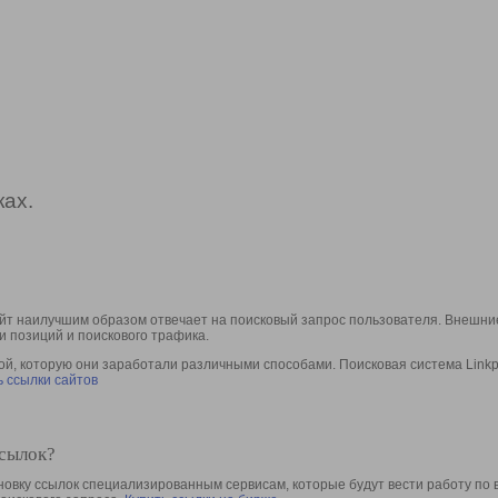
ах.
йт наилучшим образом отвечает на поисковый запрос пользователя. Внешние
и позиций и поискового трафика.
, которую они заработали различными способами. Поисковая система Linkpa
 ссылки сайтов
ссылок?
овку ссылок специализированным сервисам, которые будут вести работу по 