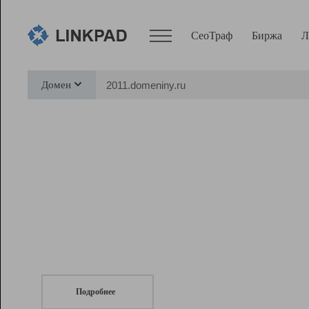
СеоТраф
Биржа
Л
Сервисы
Домен
СеоТраф
Монитор
Биржа
Pro
Линк+
СеоТраф
Запустите
продвижение сайта
c LinkPad.
Ресурсы
Вебмастер
Подробнее