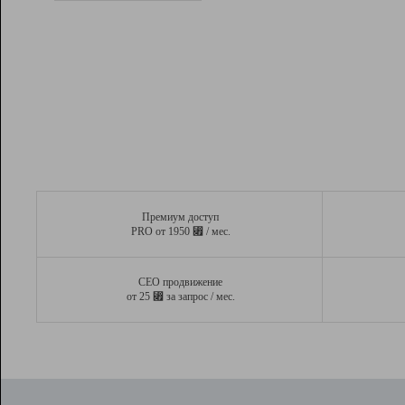
Рейтинг
Вывод и удержание в ТОП10 выдачи
поисковых систем
Инструменты
Разработчикам
Партнерская
программа
Помощь
Премиум доступ
⃏
PRO от 1950
/ мес.
СЕО продвижение
⃏
от 25
за запрос / мес.