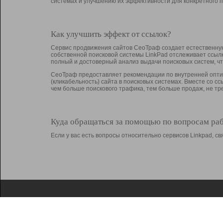
системах и улучшению их эффективности для конкретного п
Как улучшить эффект от ссылок?
Сервис продвижения сайтов СеоТраф создает естественную
собственной поисковой системы LinkPad отслеживает ссыл
полный и достоверный анализ выдачи поисковых систем, ч
СеоТраф предоставляет рекомендации по внутренней оптим
(кликабельность) сайта в поисковых системах. Вместе со с
чем больше поискового трафика, тем больше продаж, не 
Куда обращаться за помощью по вопросам ра
Если у вас есть вопросы относительно сервисов Linkpad, 
О Linkpad
Поддержка