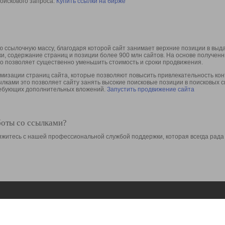
оискового запроса.
Купить ссылки на бирже
 ссылочную массу, благодаря которой сайт занимает верхние позиции в выд
ки, содержание страниц и позиции более 900 млн сайтов. На основе получе
то позволяет существенно уменьшить стоимость и сроки продвижения.
изации страниц сайта, которые позволяют повысить привлекательность конт
сылками это позволяет сайту занять высокие поисковые позиции в поисковых 
требующих дополнительных вложений.
Запустить продвижение сайта
боты со ссылками?
свяжитесь с нашей профессиональной службой поддержки, которая всегда рада
Ресурсы