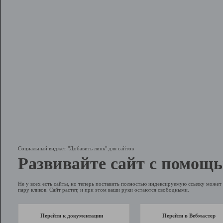
Социальный виджет "Добавить линк" для сайтов
Развивайте сайт с помощь
Не у всех есть сайты, но теперь поставить полностью индексируемую ссылку может 
пару кликов. Сайт растет, и при этом ваши руки остаются свободными.
Перейти к документации
Перейти в Вебмастер