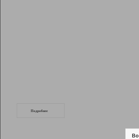
Рейтинг
Инструменты
Разработчикам
Партнерская
программа
Помощь
СеоТраф
Запустите
продвижение сайта
c LinkPad.
Подробнее
Вывод и удержание в ТОП10 выдачи
поисковых систем
Во