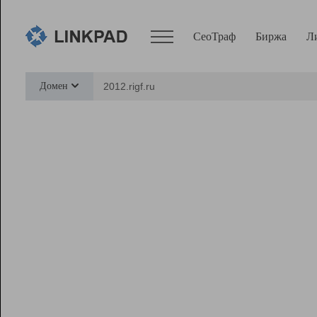
СеоТраф
Биржа
Л
Сервисы
Домен
СеоТраф
Монитор
Биржа
Pro
Линк+
Ресурсы
Вебмастер