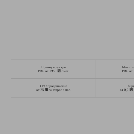
Премиум доступ
Монито
⃏
PRO от 1950
/ мес.
PRO от
СЕО продвижение
Бир
⃏
⃏
от 25
за запрос / мес.
от 0,2