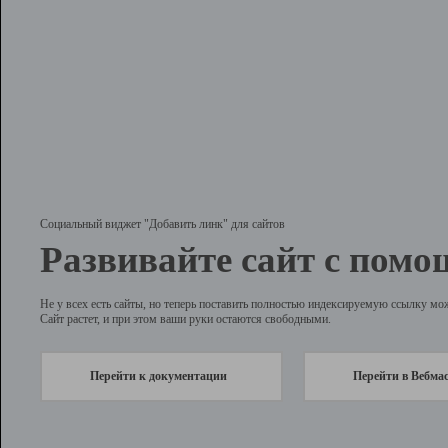
Социальный виджет "Добавить линк" для сайтов
Развивайте сайт с помо
Не у всех есть сайты, но теперь поставить полностью индексируемую ссылку мо
Сайт растет, и при этом ваши руки остаются свободными.
Перейти к документации
Перейти в Вебма