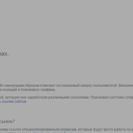
ах.
йт наилучшим образом отвечает на поисковый запрос пользователя. Внешние
и позиций и поискового трафика.
, которую они заработали различными способами. Поисковая система Linkpa
 ссылки сайтов
ссылок?
овку ссылок специализированным сервисам, которые будут вести работу по 