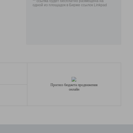
** ссылка будет бесплатно размещена на
одной из площадок в Бирже ссылок Linkpad
Прогноз бюджета продвижения
онлайн