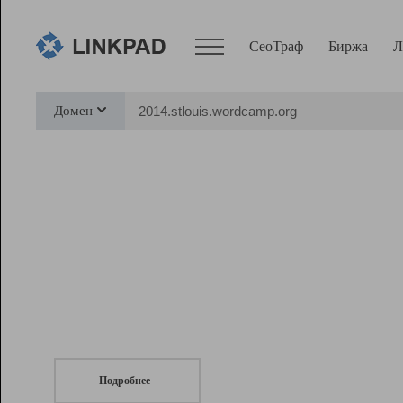
СеоТраф
Биржа
Л
Сервисы
Домен
СеоТраф
Монитор
Биржа
Pro
Линк+
СеоТраф
Запустите
продвижение сайта
c LinkPad.
Ресурсы
Вебмастер
Подробнее