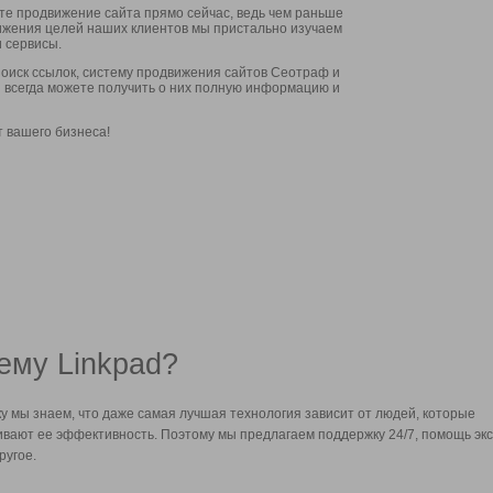
ите продвижение сайта прямо сейчас, ведь чем раньше
стижения целей наших клиентов мы пристально изучаем
 сервисы.
оиск ссылок, систему продвижения сайтов Сеотраф и
вы всегда можете получить о них полную информацию и
т вашего бизнеса!
ему Linkpad?
у мы знаем, что даже самая лучшая технология зависит от людей, которые
вают ее эффективность. Поэтому мы предлагаем поддержку 24/7, помощь экс
ругое.