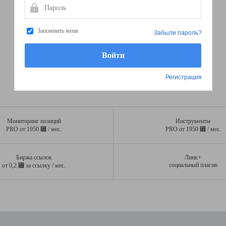
Пароль
Запомнить меня
Забыли пароль?
Регистрация
Мониторинг позиций
Инструменты
⃏
⃏
PRO от 1950
/ мес.
PRO от 1950
/ мес.
Биржа ссылок
Линк+
⃏
социальный плагин
от 0,2
за ссылку / мес.