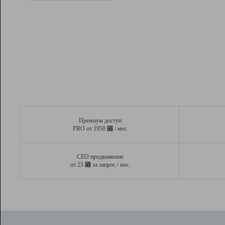
Рейтинг
Вывод и удержание в ТОП10 выдачи
поисковых систем
Инструменты
Разработчикам
Партнерская
программа
Помощь
Премиум доступ
⃏
PRO от 1950
/ мес.
СЕО продвижение
⃏
от 25
за запрос / мес.