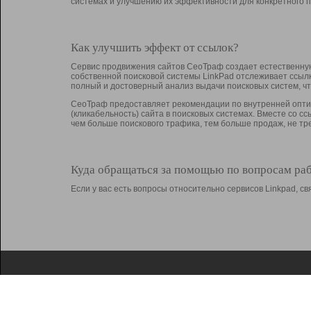
системах и улучшению их эффективности для конкретного п
Как улучшить эффект от ссылок?
Сервис продвижения сайтов СеоТраф создает естественную
собственной поисковой системы LinkPad отслеживает ссыл
полный и достоверный анализ выдачи поисковых систем, ч
СеоТраф предоставляет рекомендации по внутренней оптим
(кликабельность) сайта в поисковых системах. Вместе со с
чем больше поискового трафика, тем больше продаж, не 
Куда обращаться за помощью по вопросам ра
Если у вас есть вопросы относительно сервисов Linkpad, 
О Linkpad
Поддержка