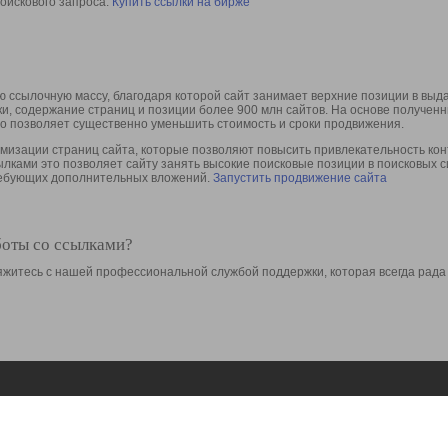
оискового запроса.
Купить ссылки на бирже
 ссылочную массу, благодаря которой сайт занимает верхние позиции в выд
ки, содержание страниц и позиции более 900 млн сайтов. На основе получе
то позволяет существенно уменьшить стоимость и сроки продвижения.
изации страниц сайта, которые позволяют повысить привлекательность конт
сылками это позволяет сайту занять высокие поисковые позиции в поисковых 
требующих дополнительных вложений.
Запустить продвижение сайта
боты со ссылками?
свяжитесь с нашей профессиональной службой поддержки, которая всегда рада
Ресурсы