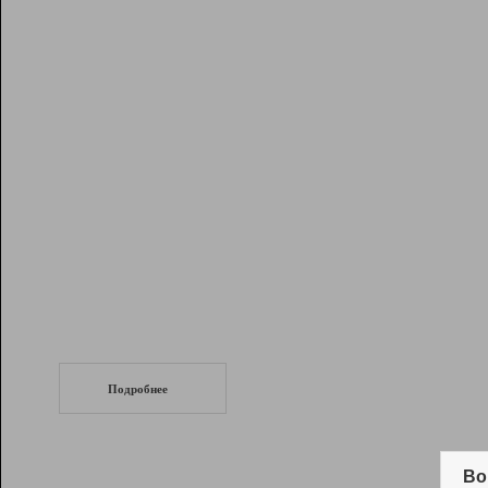
Рейтинг
Инструменты
Разработчикам
Партнерская
программа
Помощь
СеоТраф
Запустите
продвижение сайта
c LinkPad.
Подробнее
Вывод и удержание в ТОП10 выдачи
поисковых систем
Во