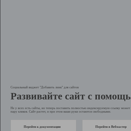
Социальный виджет "Добавить линк" для сайтов
Развивайте сайт с помощь
Не у всех есть сайты, но теперь поставить полностью индексируемую ссылку может 
пару кликов. Сайт растет, и при этом ваши руки остаются свободными.
Перейти к документации
Перейти в Вебмастер