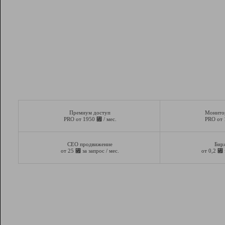
Премиум доступ
Монито
⃏
PRO от 1950
/ мес.
PRO от
СЕО продвижение
Бир
⃏
⃏
от 25
за запрос / мес.
от 0,2