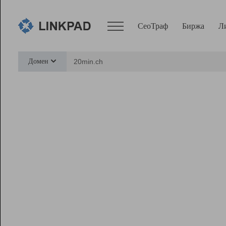
СеоТраф
Биржа
Л
Сервисы
Домен
СеоТраф
Монитор
Биржа
Pro
Линк+
Ресурсы
Вебмастер