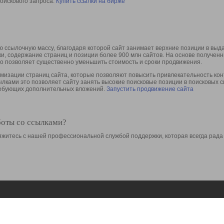
оискового запроса.
Купить ссылки на бирже
 ссылочную массу, благодаря которой сайт занимает верхние позиции в выд
ки, содержание страниц и позиции более 900 млн сайтов. На основе получе
то позволяет существенно уменьшить стоимость и сроки продвижения.
изации страниц сайта, которые позволяют повысить привлекательность конт
сылками это позволяет сайту занять высокие поисковые позиции в поисковых 
требующих дополнительных вложений.
Запустить продвижение сайта
боты со ссылками?
свяжитесь с нашей профессиональной службой поддержки, которая всегда рада
Ресурсы