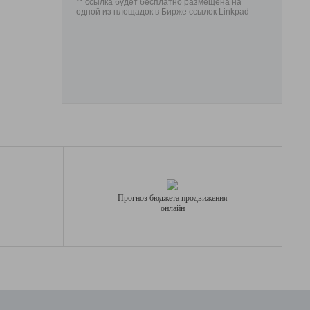
** ссылка будет бесплатно размещена на
одной из площадок в Бирже ссылок Linkpad
Прогноз бюджета продвижения
онлайн