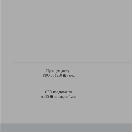
Рейтинг
Вывод и удержание в ТОП10 выдачи
поисковых систем
Инструменты
Разработчикам
Партнерская
программа
Помощь
Премиум доступ
⃏
PRO от 1950
/ мес.
СЕО продвижение
⃏
от 25
за запрос / мес.