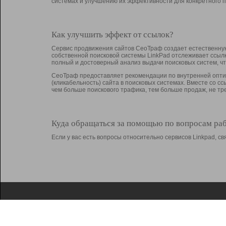
системах и улучшению их эффективности для конкретного п
Как улучшить эффект от ссылок?
Сервис продвижения сайтов СеоТраф создает естественную
собственной поисковой системы LinkPad отслеживает ссыл
полный и достоверный анализ выдачи поисковых систем, ч
СеоТраф предоставляет рекомендации по внутренней оптим
(кликабельность) сайта в поисковых системах. Вместе со с
чем больше поискового трафика, тем больше продаж, не 
Куда обращаться за помощью по вопросам ра
Если у вас есть вопросы относительно сервисов Linkpad, 
О Linkpad
Поддержка