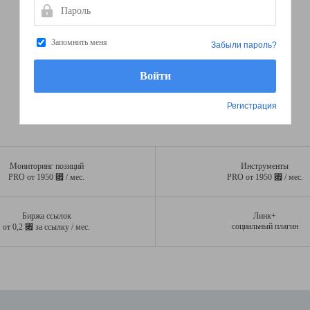
Пароль
Запомнить меня
Забыли пароль?
Регистрация
Мониторинг позиций
Инструменты
⃏
⃏
PRO от 1950
/ мес.
PRO от 1950
/ мес.
Биржа ссылок
Линк+
⃏
социальный плагин
от 0,2
за ссылку / мес.