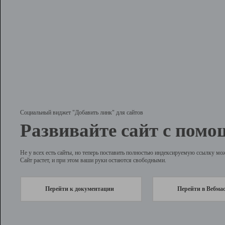
Социальный виджет "Добавить линк" для сайтов
Развивайте сайт с помо
Не у всех есть сайты, но теперь поставить полностью индексируемую ссылку мо
Сайт растет, и при этом ваши руки остаются свободными.
Перейти к документации
Перейти в Вебма