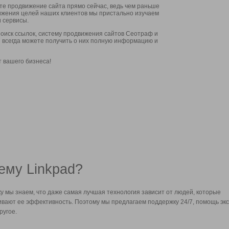
ите продвижение сайта прямо сейчас, ведь чем раньше
стижения целей наших клиентов мы пристально изучаем
 сервисы.
оиск ссылок, систему продвижения сайтов Сеотраф и
вы всегда можете получить о них полную информацию и
т вашего бизнеса!
ему Linkpad?
у мы знаем, что даже самая лучшая технология зависит от людей, которые
вают ее эффективность. Поэтому мы предлагаем поддержку 24/7, помощь экс
ругое.