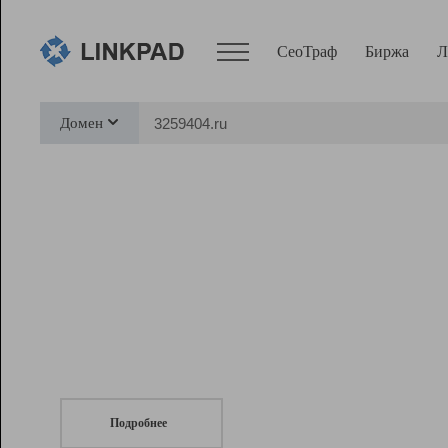
СеоТраф
Биржа
Л
Сервисы
Домен
СеоТраф
Монитор
Биржа
Pro
Линк+
СеоТраф
Запустите
продвижение сайта
c LinkPad.
Ресурсы
Вебмастер
Подробнее