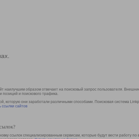
ах.
йт наилучшим образом отвечает на поисковый запрос пользователя. Внешние
и позиций и поискового трафика.
, которую они заработали различными способами. Поисковая система Linkpa
 ссылки сайтов
ссылок?
овку ссылок специализированным сервисам, которые будут вести работу по 