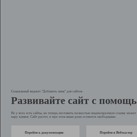
Социальный виджет "Добавить линк" для сайтов
Развивайте сайт с помощь
Не у всех есть сайты, но теперь поставить полностью индексируемую ссылку может 
пару кликов. Сайт растет, и при этом ваши руки остаются свободными.
Перейти к документации
Перейти в Вебмастер