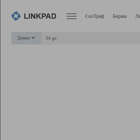
СеоТраф
Биржа
Л
Сервисы
Домен
СеоТраф
Монитор
Биржа
Pro
Линк+
Ресурсы
Вебмастер