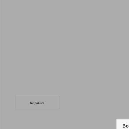
Рейтинг
Инструменты
Разработчикам
Партнерская
программа
Помощь
СеоТраф
Запустите
продвижение сайта
c LinkPad.
Подробнее
Вывод и удержание в ТОП10 выдачи
поисковых систем
Во