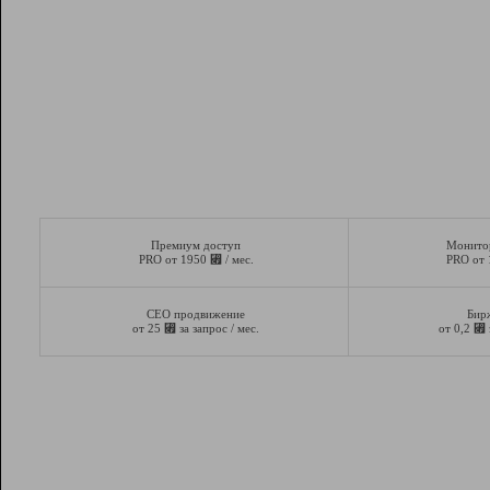
Премиум доступ
Монито
⃏
PRO от 1950
/ мес.
PRO от
СЕО продвижение
Бир
⃏
⃏
от 25
за запрос / мес.
от 0,2