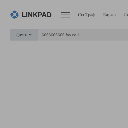
СеоТраф
Биржа
Л
Сервисы
Домен
СеоТраф
Монитор
Биржа
Pro
Линк+
Ресурсы
Вебмастер