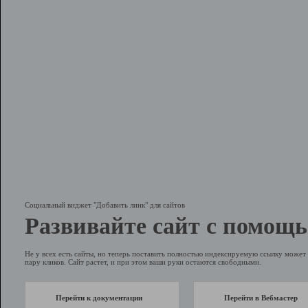
Социальный виджет "Добавить линк" для сайтов
Развивайте сайт с помощь
Не у всех есть сайты, но теперь поставить полностью индексируемую ссылку может 
пару кликов. Сайт растет, и при этом ваши руки остаются свободными.
Перейти к документации
Перейти в Вебмастер