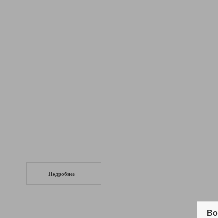
Рейтинг
Инструменты
Разработчикам
Партнерская
программа
Помощь
СеоТраф
Запустите
продвижение сайта
c LinkPad.
Подробнее
Вывод и удержание в ТОП10 выдачи
поисковых систем
Во