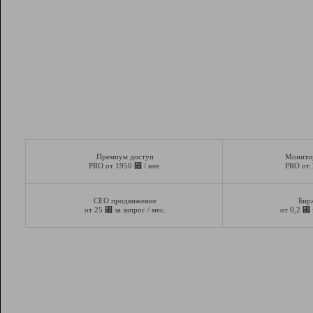
Премиум доступ
Монито
⃏
PRO от 1950
/ мес.
PRO от
СЕО продвижение
Бир
⃏
⃏
от 25
за запрос / мес.
от 0,2