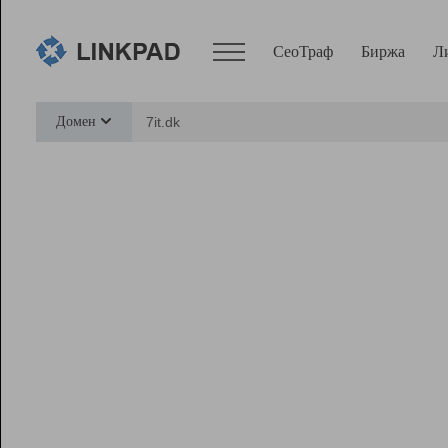
СеоТраф
Биржа
Л
Сервисы
Домен
СеоТраф
Монитор
Биржа
Pro
Линк+
Ресурсы
Вебмастер