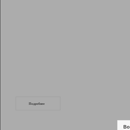
Рейтинг
Инструменты
Разработчикам
Партнерская
программа
Помощь
СеоТраф
Запустите
продвижение сайта
c LinkPad.
Подробнее
Вывод и удержание в ТОП10 выдачи
поисковых систем
Во