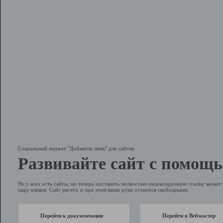
Социальный виджет "Добавить линк" для сайтов
Развивайте сайт с помощь
Не у всех есть сайты, но теперь поставить полностью индексируемую ссылку может 
пару кликов. Сайт растет, и при этом ваши руки остаются свободными.
Перейти к документации
Перейти в Вебмастер