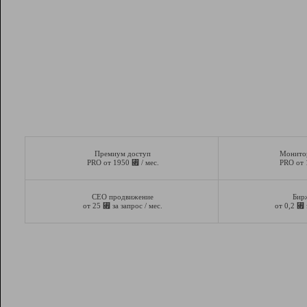
Премиум доступ
Монито
⃏
PRO от 1950
/ мес.
PRO от
СЕО продвижение
Бир
⃏
⃏
от 25
за запрос / мес.
от 0,2