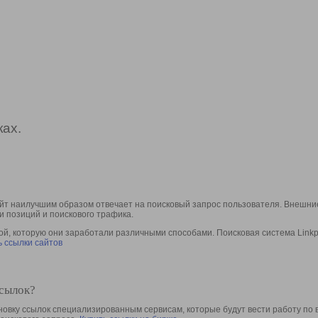
ах.
йт наилучшим образом отвечает на поисковый запрос пользователя. Внешние
и позиций и поискового трафика.
, которую они заработали различными способами. Поисковая система Linkpa
 ссылки сайтов
ссылок?
овку ссылок специализированным сервисам, которые будут вести работу по 