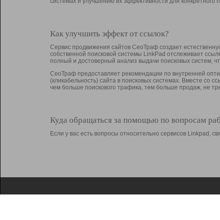
системах и улучшению их эффективности для конкретного п
Как улучшить эффект от ссылок?
Сервис продвижения сайтов СеоТраф создает естественную
собственной поисковой системы LinkPad отслеживает ссыл
полный и достоверный анализ выдачи поисковых систем, ч
СеоТраф предоставляет рекомендации по внутренней оптим
(кликабельность) сайта в поисковых системах. Вместе со с
чем больше поискового трафика, тем больше продаж, не 
Куда обращаться за помощью по вопросам ра
Если у вас есть вопросы относительно сервисов Linkpad, 
О Linkpad
Поддержка