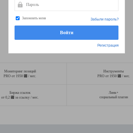
Пароль
Запомнить меня
Забыли пароль?
Регистрация
Мониторинг позиций
Инструменты
⃏
⃏
PRO от 1950
/ мес.
PRO от 1950
/ мес.
Биржа ссылок
Линк+
⃏
социальный плагин
от 0,2
за ссылку / мес.