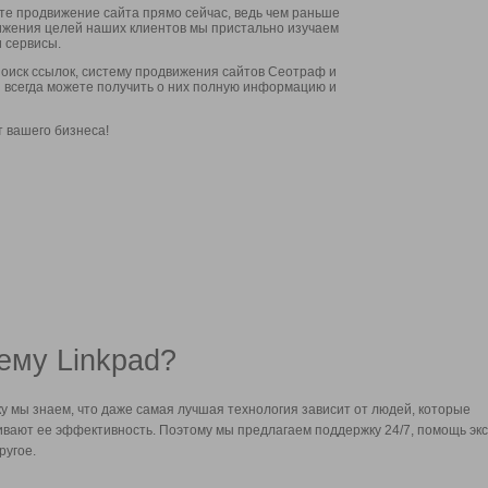
ите продвижение сайта прямо сейчас, ведь чем раньше
стижения целей наших клиентов мы пристально изучаем
 сервисы.
оиск ссылок, систему продвижения сайтов Сеотраф и
вы всегда можете получить о них полную информацию и
т вашего бизнеса!
ему Linkpad?
у мы знаем, что даже самая лучшая технология зависит от людей, которые
вают ее эффективность. Поэтому мы предлагаем поддержку 24/7, помощь экс
ругое.