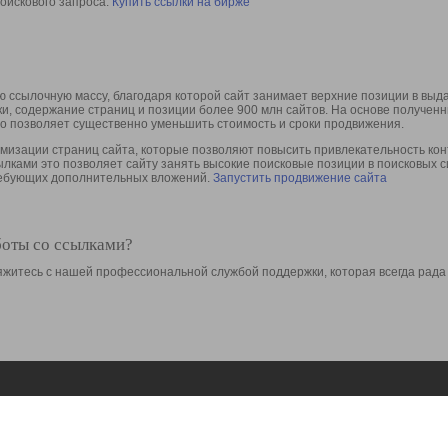
оискового запроса.
Купить ссылки на бирже
 ссылочную массу, благодаря которой сайт занимает верхние позиции в выд
ки, содержание страниц и позиции более 900 млн сайтов. На основе получе
то позволяет существенно уменьшить стоимость и сроки продвижения.
изации страниц сайта, которые позволяют повысить привлекательность конт
сылками это позволяет сайту занять высокие поисковые позиции в поисковых 
требующих дополнительных вложений.
Запустить продвижение сайта
боты со ссылками?
свяжитесь с нашей профессиональной службой поддержки, которая всегда рада
Ресурсы