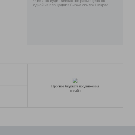
** ссылка будет бесплатно размещена на
одной из площадок в Бирже ссылок Linkpad
Прогноз бюджета продвижения
онлайн