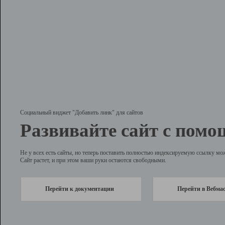
Социальный виджет "Добавить линк" для сайтов
Развивайте сайт с помо
Не у всех есть сайты, но теперь поставить полностью индексируемую ссылку мо
Сайт растет, и при этом ваши руки остаются свободными.
Перейти к документации
Перейти в Вебма