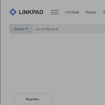
СеоТраф
Биржа
Л
Сервисы
Домен
СеоТраф
Монитор
Биржа
Pro
Линк+
СеоТраф
Запустите
продвижение сайта
c LinkPad.
Ресурсы
Вебмастер
Подробнее