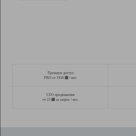
Рейтинг
Вывод и удержание в ТОП10 выдачи
поисковых систем
Инструменты
Разработчикам
Партнерская
программа
Помощь
Премиум доступ
⃏
PRO от 1950
/ мес.
СЕО продвижение
⃏
от 25
за запрос / мес.