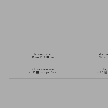
Премиум доступ
Монито
⃏
PRO от 1950
/ мес.
PRO от
СЕО продвижение
Бир
⃏
⃏
от 25
за запрос / мес.
от 0,2