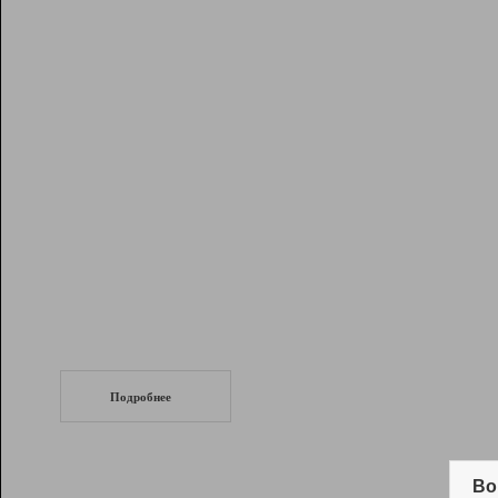
Рейтинг
Инструменты
Разработчикам
Партнерская
программа
Помощь
СеоТраф
Запустите
продвижение сайта
c LinkPad.
Подробнее
Вывод и удержание в ТОП10 выдачи
поисковых систем
Во