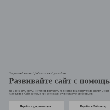
Социальный виджет "Добавить линк" для сайтов
Развивайте сайт с помощь
Не у всех есть сайты, но теперь поставить полностью индексируемую ссылку может 
пару кликов. Сайт растет, и при этом ваши руки остаются свободными.
Перейти к документации
Перейти в Вебмастер