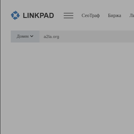
СеоТраф
Биржа
Л
Сервисы
Домен
СеоТраф
Монитор
Биржа
Pro
Линк+
Ресурсы
Вебмастер