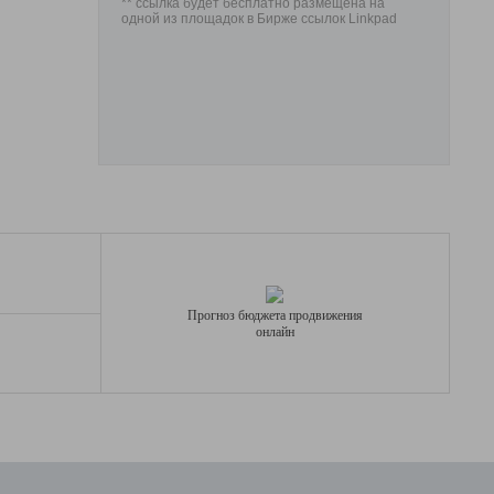
** ссылка будет бесплатно размещена на
одной из площадок в Бирже ссылок Linkpad
Прогноз бюджета продвижения
онлайн