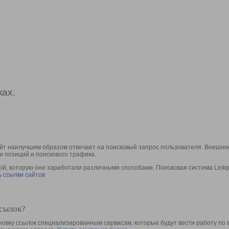
ах.
йт наилучшим образом отвечает на поисковый запрос пользователя. Внешние
и позиций и поискового трафика.
, которую они заработали различными способами. Поисковая система Linkpa
 ссылки сайтов
ссылок?
овку ссылок специализированным сервисам, которые будут вести работу по 