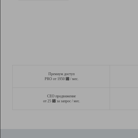
Рейтинг
Вывод и удержание в ТОП10 выдачи
поисковых систем
Инструменты
Разработчикам
Партнерская
программа
Помощь
Премиум доступ
⃏
PRO от 1950
/ мес.
СЕО продвижение
⃏
от 25
за запрос / мес.