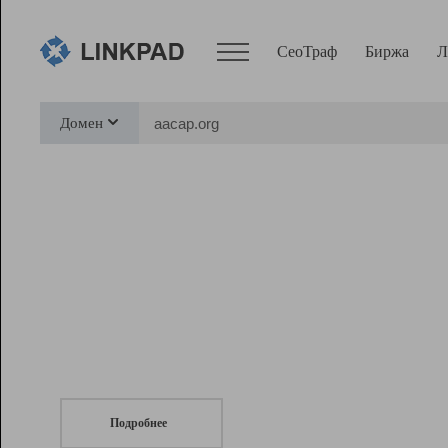
СеоТраф
Биржа
Л
Сервисы
Домен
СеоТраф
Монитор
Биржа
Pro
Линк+
СеоТраф
Запустите
продвижение сайта
c LinkPad.
Ресурсы
Вебмастер
Подробнее