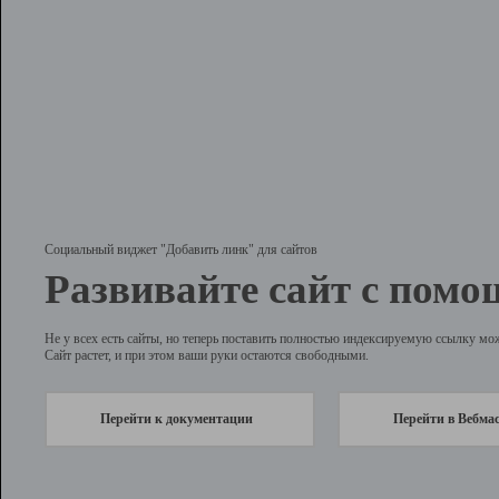
Социальный виджет "Добавить линк" для сайтов
Развивайте сайт с помо
Не у всех есть сайты, но теперь поставить полностью индексируемую ссылку мо
Сайт растет, и при этом ваши руки остаются свободными.
Перейти к документации
Перейти в Вебма