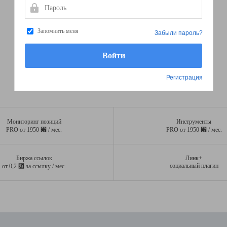
Пароль
Запомнить меня
Забыли пароль?
Регистрация
Мониторинг позиций
Инструменты
⃏
⃏
PRO от 1950
/ мес.
PRO от 1950
/ мес.
Биржа ссылок
Линк+
⃏
социальный плагин
от 0,2
за ссылку / мес.