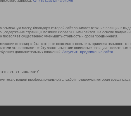
оискового запроса.
Купить ссылки на бирже
 ссылочную массу, благодаря которой сайт занимает верхние позиции в выд
ки, содержание страниц и позиции более 900 млн сайтов. На основе получе
то позволяет существенно уменьшить стоимость и сроки продвижения.
изации страниц сайта, которые позволяют повысить привлекательность конт
сылками это позволяет сайту занять высокие поисковые позиции в поисковых 
требующих дополнительных вложений.
Запустить продвижение сайта
боты со ссылками?
свяжитесь с нашей профессиональной службой поддержки, которая всегда рада
Ресурсы