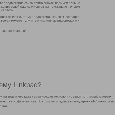
ите продвижение сайта прямо сейчас, ведь чем раньше
стижения целей наших клиентов мы пристально изучаем
 сервисы.
оиск ссылок, систему продвижения сайтов Сеотраф и
вы всегда можете получить о них полную информацию и
т вашего бизнеса!
ему Linkpad?
у мы знаем, что даже самая лучшая технология зависит от людей, которые
вают ее эффективность. Поэтому мы предлагаем поддержку 24/7, помощь экс
ругое.