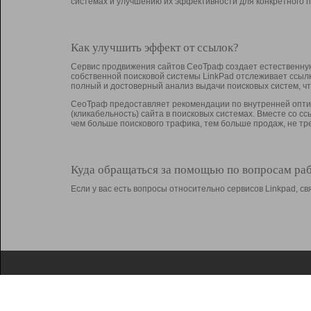
системах и улучшению их эффективности для конкретного п
Как улучшить эффект от ссылок?
Сервис продвижения сайтов СеоТраф создает естественную
собственной поисковой системы LinkPad отслеживает ссыл
полный и достоверный анализ выдачи поисковых систем, ч
СеоТраф предоставляет рекомендации по внутренней оптим
(кликабельность) сайта в поисковых системах. Вместе со с
чем больше поискового трафика, тем больше продаж, не 
Куда обращаться за помощью по вопросам ра
Если у вас есть вопросы относительно сервисов Linkpad, 
О Linkpad
Поддержка