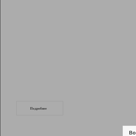
Рейтинг
Инструменты
Разработчикам
Партнерская
программа
Помощь
СеоТраф
Запустите
продвижение сайта
c LinkPad.
Подробнее
Вывод и удержание в ТОП10 выдачи
поисковых систем
Во