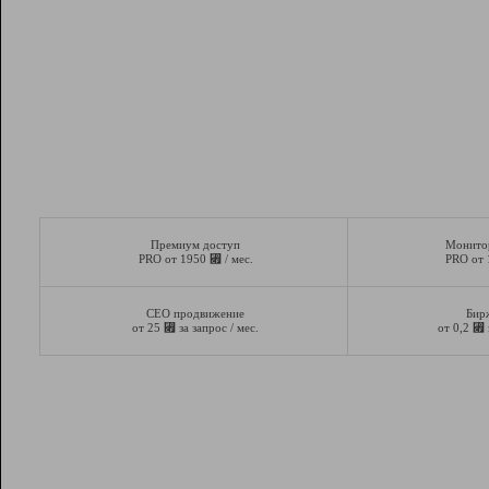
Премиум доступ
Монито
⃏
PRO от 1950
/ мес.
PRO от
СЕО продвижение
Бир
⃏
⃏
от 25
за запрос / мес.
от 0,2