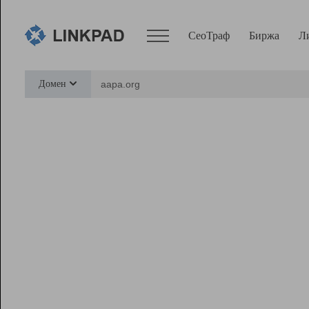
СеоТраф
Биржа
Л
Сервисы
Домен
СеоТраф
Монитор
Биржа
Pro
Линк+
Ресурсы
Вебмастер