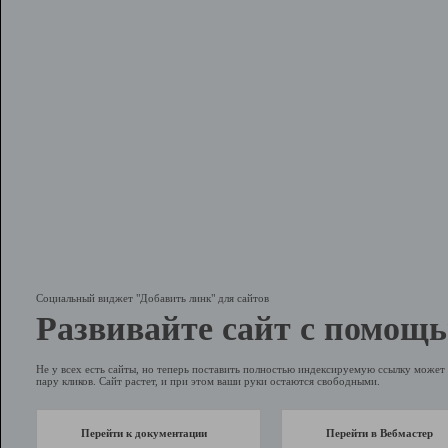
Социальный виджет "Добавить линк" для сайтов
Развивайте сайт с помощь
Не у всех есть сайты, но теперь поставить полностью индексируемую ссылку может 
пару кликов. Сайт растет, и при этом ваши руки остаются свободными.
Перейти к документации
Перейти в Вебмастер