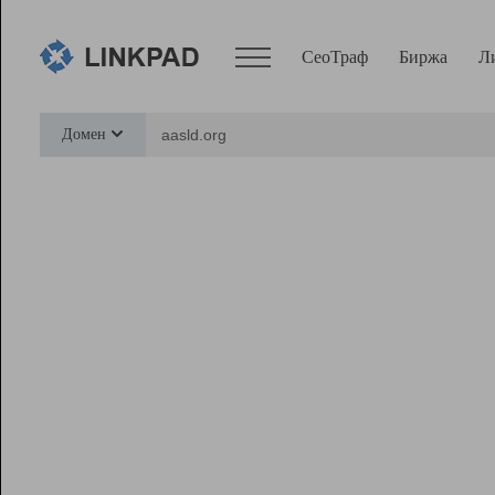
СеоТраф
Биржа
Л
Сервисы
Домен
СеоТраф
Монитор
Биржа
Pro
Линк+
Ресурсы
Вебмастер