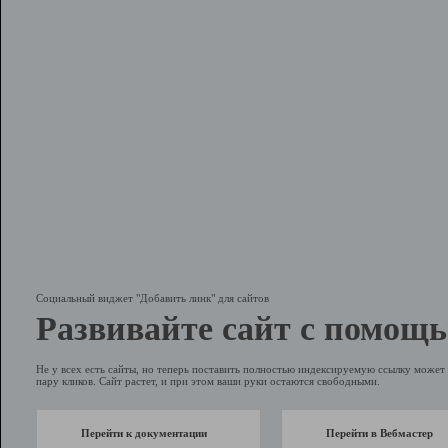
Социальный виджет "Добавить линк" для сайтов
Развивайте сайт с помощь
Не у всех есть сайты, но теперь поставить полностью индексируемую ссылку может 
пару кликов. Сайт растет, и при этом ваши руки остаются свободными.
Перейти к документации
Перейти в Вебмастер