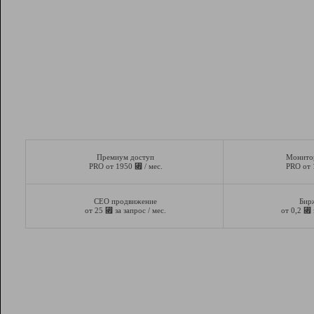
Премиум доступ
Монито
⃏
PRO от 1950
/ мес.
PRO от
СЕО продвижение
Бир
⃏
⃏
от 25
за запрос / мес.
от 0,2