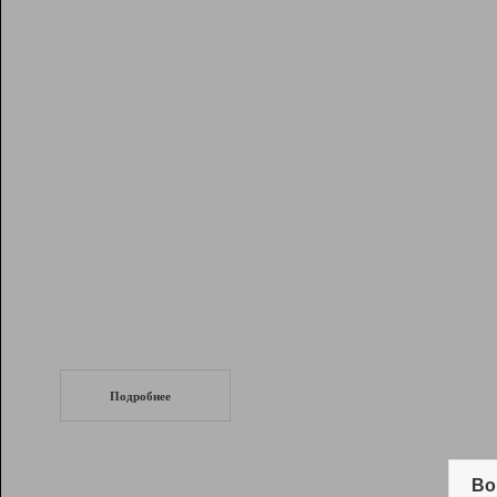
Рейтинг
Инструменты
Разработчикам
Партнерская
программа
Помощь
СеоТраф
Запустите
продвижение сайта
c LinkPad.
Подробнее
Вывод и удержание в ТОП10 выдачи
поисковых систем
Во