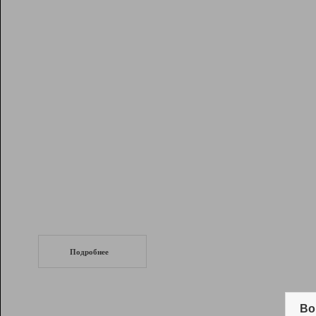
Рейтинг
Инструменты
Разработчикам
Партнерская
программа
Помощь
СеоТраф
Запустите
продвижение сайта
c LinkPad.
Подробнее
Вывод и удержание в ТОП10 выдачи
поисковых систем
Во