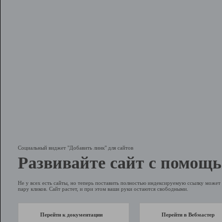
Социальный виджет "Добавить линк" для сайтов
Развивайте сайт с помощь
Не у всех есть сайты, но теперь поставить полностью индексируемую ссылку может 
пару кликов. Сайт растет, и при этом ваши руки остаются свободными.
Перейти к документации
Перейти в Вебмастер