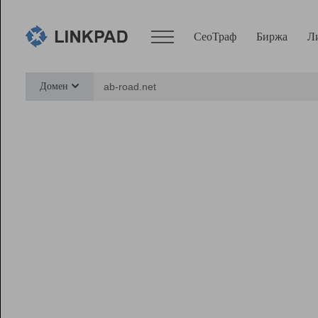
СеоТраф
Биржа
Л
Сервисы
Домен
СеоТраф
Монитор
Биржа
Pro
Линк+
Ресурсы
Вебмастер