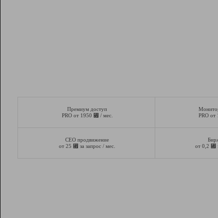
Премиум доступ
Монито
⃏
PRO от 1950
/ мес.
PRO от
СЕО продвижение
Бир
⃏
⃏
от 25
за запрос / мес.
от 0,2