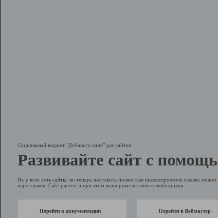
Социальный виджет "Добавить линк" для сайтов
Развивайте сайт с помощь
Не у всех есть сайты, но теперь поставить полностью индексируемую ссылку может 
пару кликов. Сайт растет, и при этом ваши руки остаются свободными.
Перейти к документации
Перейти в Вебмастер