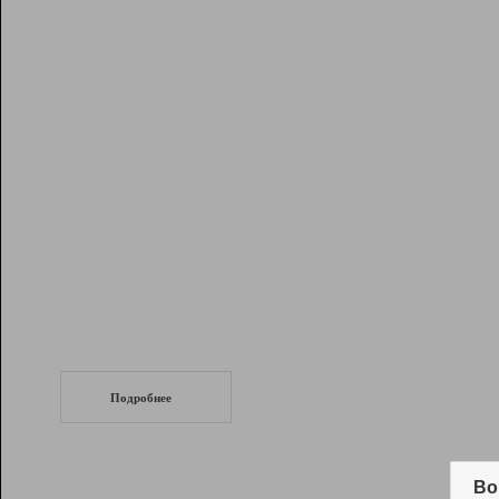
Рейтинг
Инструменты
Разработчикам
Партнерская
программа
Помощь
СеоТраф
Запустите
продвижение сайта
c LinkPad.
Подробнее
Вывод и удержание в ТОП10 выдачи
поисковых систем
Во