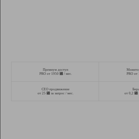
Премиум доступ
Монито
⃏
PRO от 1950
/ мес.
PRO от
СЕО продвижение
Бир
⃏
⃏
от 25
за запрос / мес.
от 0,2