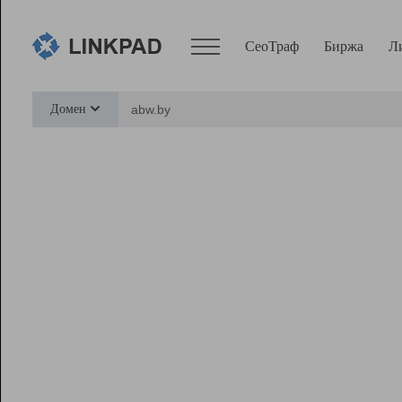
СеоТраф
Биржа
Л
Сервисы
Домен
СеоТраф
Монитор
Биржа
Pro
Линк+
Ресурсы
Вебмастер