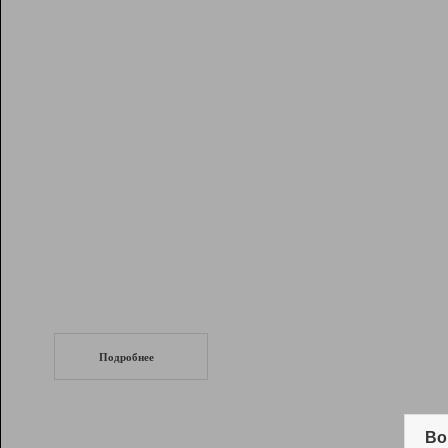
Рейтинг
Инструменты
Разработчикам
Партнерская
программа
Помощь
СеоТраф
Запустите
продвижение сайта
c LinkPad.
Подробнее
Вывод и удержание в ТОП10 выдачи
поисковых систем
Во