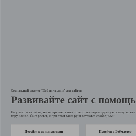
Социальный виджет "Добавить линк" для сайтов
Развивайте сайт с помощь
Не у всех есть сайты, но теперь поставить полностью индексируемую ссылку может 
пару кликов. Сайт растет, и при этом ваши руки остаются свободными.
Перейти к документации
Перейти в Вебмастер