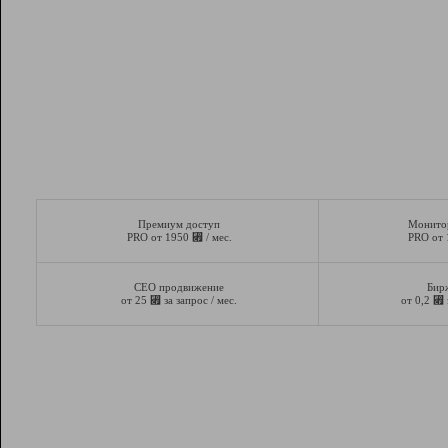
Премиум доступ
Монито
⃏
PRO от 1950
/ мес.
PRO от
СЕО продвижение
Бир
⃏
⃏
от 25
за запрос / мес.
от 0,2