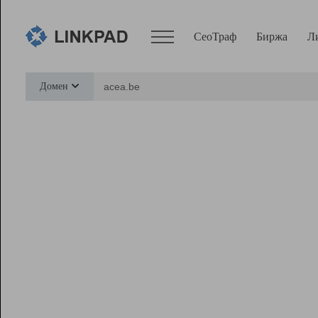
СеоТраф
Биржа
Л
Сервисы
Домен
СеоТраф
Монитор
Биржа
Pro
Линк+
Ресурсы
Вебмастер