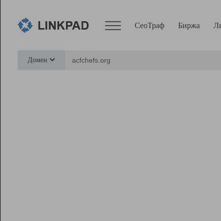
СеоТраф
Биржа
Л
Сервисы
Домен
СеоТраф
Монитор
Биржа
Pro
Линк+
Ресурсы
Вебмастер