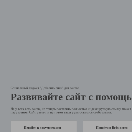
Социальный виджет "Добавить линк" для сайтов
Развивайте сайт с помощь
Не у всех есть сайты, но теперь поставить полностью индексируемую ссылку может 
пару кликов. Сайт растет, и при этом ваши руки остаются свободными.
Перейти к документации
Перейти в Вебмастер