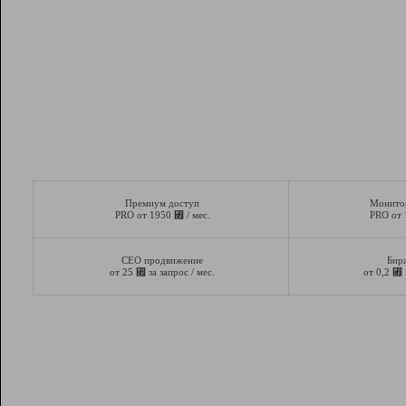
Премиум доступ
Монито
⃏
PRO от 1950
/ мес.
PRO от
СЕО продвижение
Бир
⃏
⃏
от 25
за запрос / мес.
от 0,2