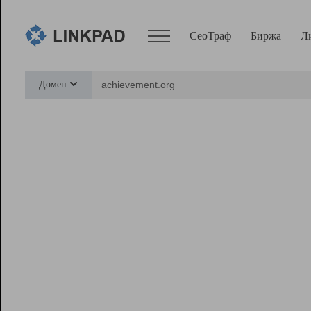
СеоТраф
Биржа
Л
Сервисы
Домен
СеоТраф
Монитор
Биржа
Pro
Линк+
Ресурсы
Вебмастер