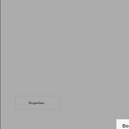
Рейтинг
Инструменты
Разработчикам
Партнерская
программа
Помощь
СеоТраф
Запустите
продвижение сайта
c LinkPad.
Подробнее
Вывод и удержание в ТОП10 выдачи
поисковых систем
Во