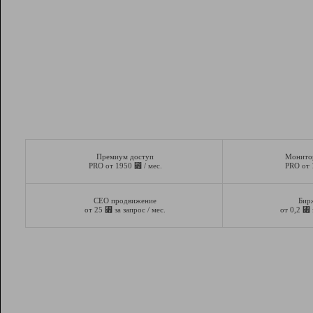
Премиум доступ
Монито
⃏
PRO от 1950
/ мес.
PRO от
СЕО продвижение
Бир
⃏
⃏
от 25
за запрос / мес.
от 0,2