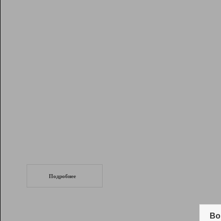
Рейтинг
Инструменты
Разработчикам
Партнерская
программа
Помощь
СеоТраф
Запустите
продвижение сайта
c LinkPad.
Подробнее
Вывод и удержание в ТОП10 выдачи
поисковых систем
Во