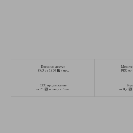
Премиум доступ
Монито
⃏
PRO от 1950
/ мес.
PRO от
СЕО продвижение
Бир
⃏
⃏
от 25
за запрос / мес.
от 0,2