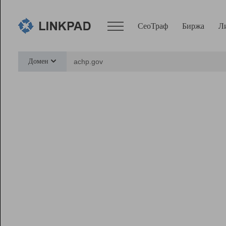
СеоТраф
Биржа
Л
Сервисы
Домен
СеоТраф
Монитор
Биржа
Pro
Линк+
Ресурсы
Вебмастер