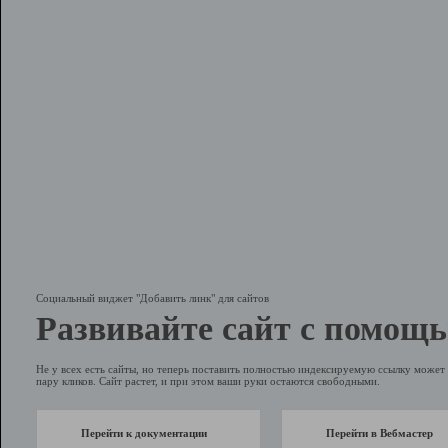
Социальный виджет "Добавить линк" для сайтов
Развивайте сайт с помощь
Не у всех есть сайты, но теперь поставить полностью индексируемую ссылку может 
пару кликов. Сайт растет, и при этом ваши руки остаются свободными.
Перейти к документации
Перейти в Вебмастер