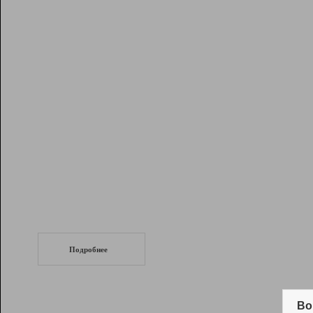
Рейтинг
Инструменты
Разработчикам
Партнерская
программа
Помощь
СеоТраф
Запустите
продвижение сайта
c LinkPad.
Подробнее
Вывод и удержание в ТОП10 выдачи
поисковых систем
Во