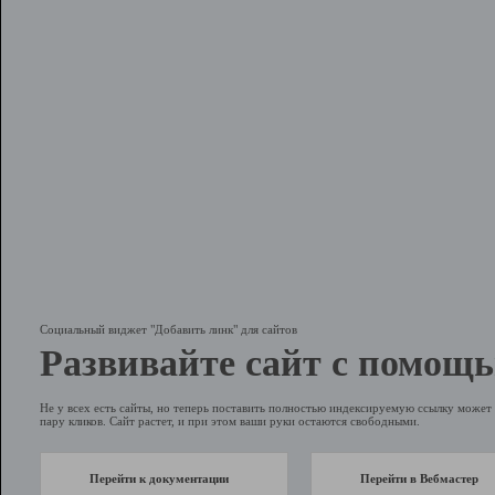
Социальный виджет "Добавить линк" для сайтов
Развивайте сайт с помощь
Не у всех есть сайты, но теперь поставить полностью индексируемую ссылку может 
пару кликов. Сайт растет, и при этом ваши руки остаются свободными.
Перейти к документации
Перейти в Вебмастер