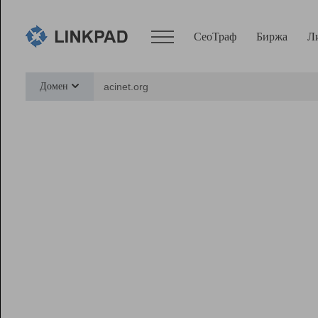
СеоТраф
Биржа
Л
Сервисы
Домен
СеоТраф
Монитор
Биржа
Pro
Линк+
Ресурсы
Вебмастер