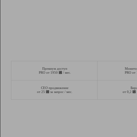
Премиум доступ
Монито
⃏
PRO от 1950
/ мес.
PRO от
СЕО продвижение
Бир
⃏
⃏
от 25
за запрос / мес.
от 0,2