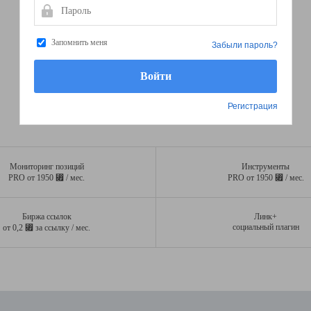
Пароль
Запомнить меня
Забыли пароль?
Регистрация
Мониторинг позиций
Инструменты
⃏
⃏
PRO от 1950
/ мес.
PRO от 1950
/ мес.
Биржа ссылок
Линк+
⃏
социальный плагин
от 0,2
за ссылку / мес.