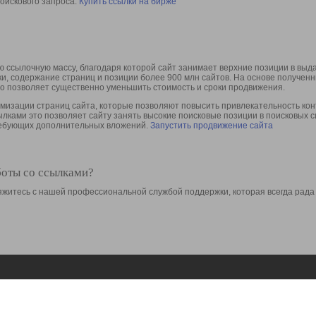
оискового запроса.
Купить ссылки на бирже
 ссылочную массу, благодаря которой сайт занимает верхние позиции в выд
ки, содержание страниц и позиции более 900 млн сайтов. На основе получе
то позволяет существенно уменьшить стоимость и сроки продвижения.
изации страниц сайта, которые позволяют повысить привлекательность конт
сылками это позволяет сайту занять высокие поисковые позиции в поисковых 
требующих дополнительных вложений.
Запустить продвижение сайта
боты со ссылками?
свяжитесь с нашей профессиональной службой поддержки, которая всегда рада
Ресурсы