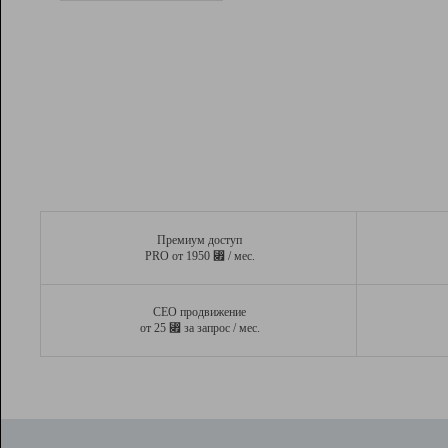
Рейтинг
Вывод и удержание в ТОП10 выдачи
поисковых систем
Инструменты
Разработчикам
Партнерская
программа
Помощь
Премиум доступ
⃏
PRO от 1950
/ мес.
СЕО продвижение
⃏
от 25
за запрос / мес.