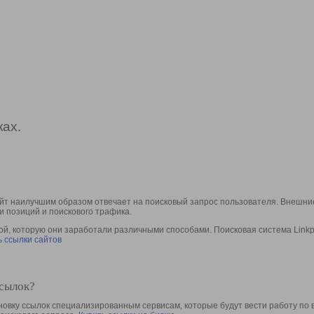
ах.
йт наилучшим образом отвечает на поисковый запрос пользователя. Внешние
и позиций и поискового трафика.
, которую они заработали различными способами. Поисковая система Linkpa
 ссылки сайтов
ссылок?
овку ссылок специализированным сервисам, которые будут вести работу по 