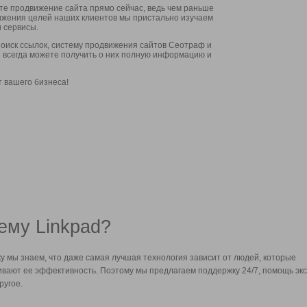
ите продвижение сайта прямо сейчас, ведь чем раньше
стижения целей наших клиентов мы пристально изучаем
 сервисы.
оиск ссылок, систему продвижения сайтов Сеотраф и
вы всегда можете получить о них полную информацию и
т вашего бизнеса!
ему Linkpad?
у мы знаем, что даже самая лучшая технология зависит от людей, которые
вают ее эффективность. Поэтому мы предлагаем поддержку 24/7, помощь экс
ругое.