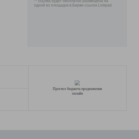
** ссылка будет бесплатно размещена на
одной из площадок в Бирже ссылок Linkpad
Прогноз бюджета продвижения
онлайн