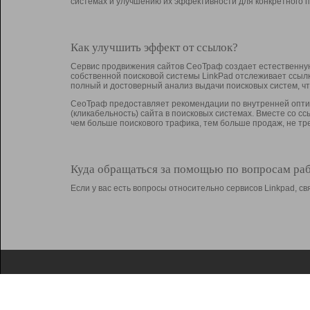
системах и улучшению их эффективности для конкретного п
Как улучшить эффект от ссылок?
Сервис продвижения сайтов СеоТраф создает естественную
собственной поисковой системы LinkPad отслеживает ссыл
полный и достоверный анализ выдачи поисковых систем, ч
СеоТраф предоставляет рекомендации по внутренней оптим
(кликабельность) сайта в поисковых системах. Вместе со с
чем больше поискового трафика, тем больше продаж, не 
Куда обращаться за помощью по вопросам ра
Если у вас есть вопросы относительно сервисов Linkpad, 
О Linkpad
Поддержка