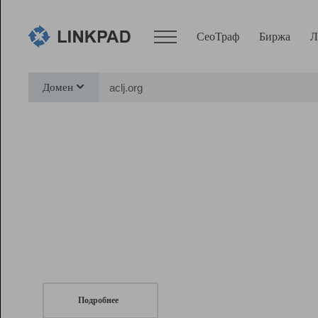
СеоТраф
Биржа
Л
Сервисы
Домен
СеоТраф
Монитор
Биржа
Pro
Линк+
СеоТраф
Запустите
продвижение сайта
c LinkPad.
Ресурсы
Вебмастер
Подробнее