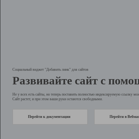
Социальный виджет "Добавить линк" для сайтов
Развивайте сайт с помо
Не у всех есть сайты, но теперь поставить полностью индексируемую ссылку мо
Сайт растет, и при этом ваши руки остаются свободными.
Перейти к документации
Перейти в Вебма