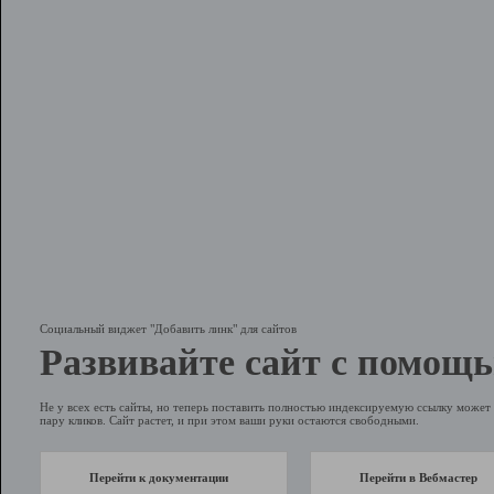
Социальный виджет "Добавить линк" для сайтов
Развивайте сайт с помощь
Не у всех есть сайты, но теперь поставить полностью индексируемую ссылку может 
пару кликов. Сайт растет, и при этом ваши руки остаются свободными.
Перейти к документации
Перейти в Вебмастер