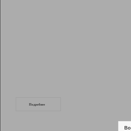
Рейтинг
Инструменты
Разработчикам
Партнерская
программа
Помощь
СеоТраф
Запустите
продвижение сайта
c LinkPad.
Подробнее
Вывод и удержание в ТОП10 выдачи
поисковых систем
Во