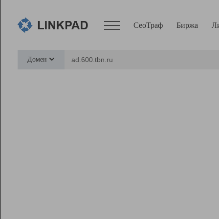
СеоТраф
Биржа
Л
Сервисы
Домен
СеоТраф
Монитор
Биржа
Pro
Линк+
Ресурсы
Вебмастер