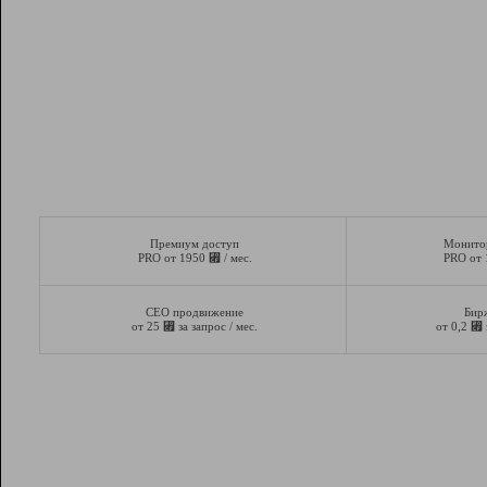
Премиум доступ
Монито
⃏
PRO от 1950
/ мес.
PRO от
СЕО продвижение
Бир
⃏
⃏
от 25
за запрос / мес.
от 0,2