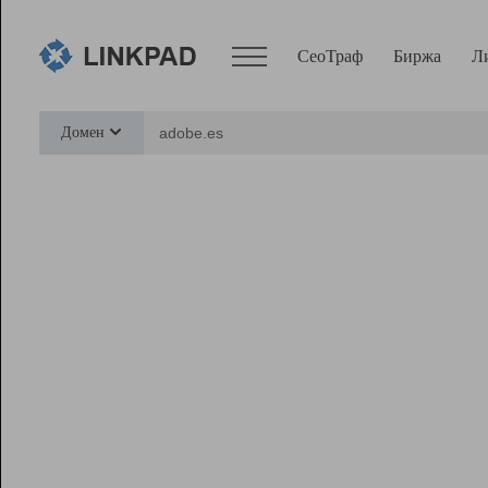
СеоТраф
Биржа
Л
Сервисы
Домен
СеоТраф
Монитор
Биржа
Pro
Линк+
Ресурсы
Вебмастер