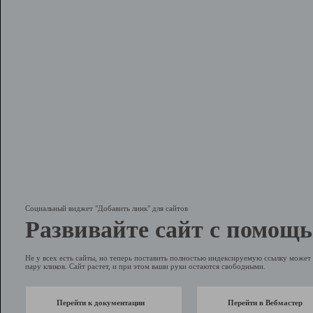
Социальный виджет "Добавить линк" для сайтов
Развивайте сайт с помощь
Не у всех есть сайты, но теперь поставить полностью индексируемую ссылку может 
пару кликов. Сайт растет, и при этом ваши руки остаются свободными.
Перейти к документации
Перейти в Вебмастер