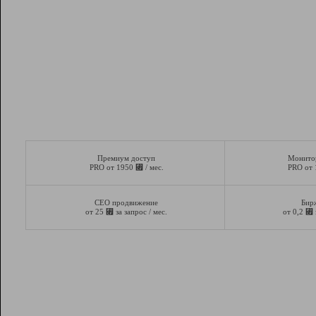
Премиум доступ
Монито
⃏
PRO от 1950
/ мес.
PRO от
СЕО продвижение
Бир
⃏
⃏
от 25
за запрос / мес.
от 0,2