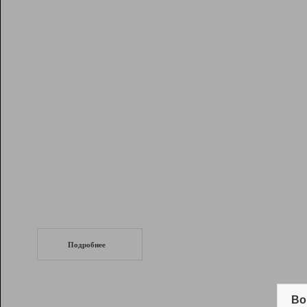
Рейтинг
Инструменты
Разработчикам
Партнерская
программа
Помощь
СеоТраф
Запустите
продвижение сайта
c LinkPad.
Подробнее
Вывод и удержание в ТОП10 выдачи
поисковых систем
Во