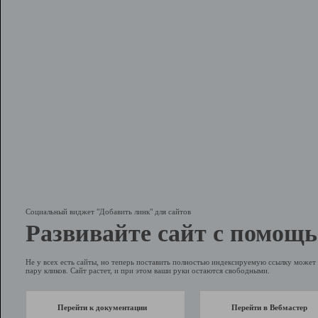
Социальный виджет "Добавить линк" для сайтов
Развивайте сайт с помощь
Не у всех есть сайты, но теперь поставить полностью индексируемую ссылку может 
пару кликов. Сайт растет, и при этом ваши руки остаются свободными.
Перейти к документации
Перейти в Вебмастер