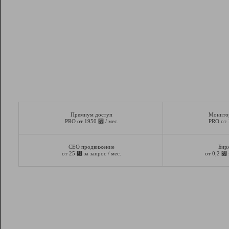
Премиум доступ
Монито
⃏
PRO от 1950
/ мес.
PRO от
СЕО продвижение
Бир
⃏
⃏
от 25
за запрос / мес.
от 0,2