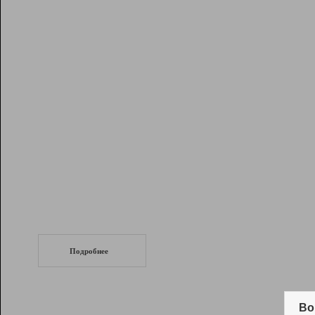
Рейтинг
Инструменты
Разработчикам
Партнерская
программа
Помощь
СеоТраф
Запустите
продвижение сайта
c LinkPad.
Подробнее
Вывод и удержание в ТОП10 выдачи
поисковых систем
Во