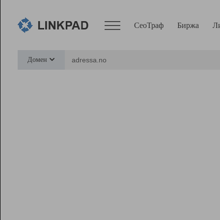
СеоТраф
Биржа
Л
Сервисы
Домен
СеоТраф
Монитор
Биржа
Pro
Линк+
Ресурсы
Вебмастер