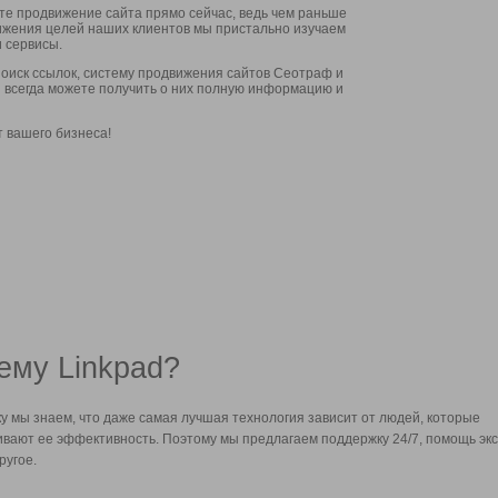
ите продвижение сайта прямо сейчас, ведь чем раньше
стижения целей наших клиентов мы пристально изучаем
 сервисы.
оиск ссылок, систему продвижения сайтов Сеотраф и
вы всегда можете получить о них полную информацию и
т вашего бизнеса!
ему Linkpad?
у мы знаем, что даже самая лучшая технология зависит от людей, которые
вают ее эффективность. Поэтому мы предлагаем поддержку 24/7, помощь экс
ругое.