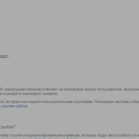
ах.
йт наилучшим образом отвечает на поисковый запрос пользователя. Внешние
и позиций и поискового трафика.
, которую они заработали различными способами. Поисковая система Linkpa
 ссылки сайтов
ссылок?
овку ссылок специализированным сервисам, которые будут вести работу по 