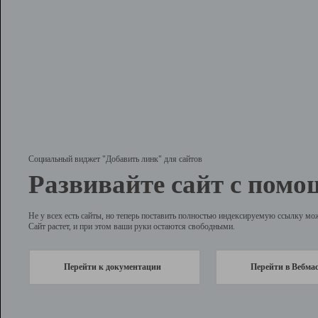
Социальный виджет "Добавить линк" для сайтов
Развивайте сайт с помо
Не у всех есть сайты, но теперь поставить полностью индексируемую ссылку мо
Сайт растет, и при этом ваши руки остаются свободными.
Перейти к документации
Перейти в Вебма