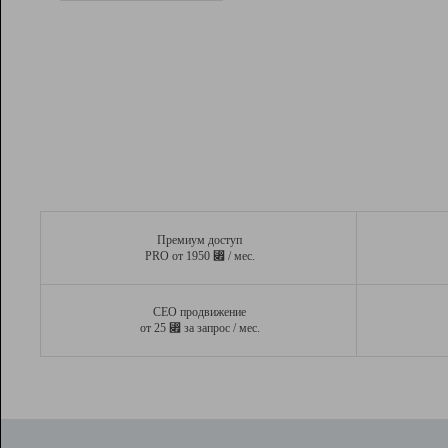
Рейтинг
Вывод и удержание в ТОП10 выдачи
поисковых систем
Инструменты
Разработчикам
Партнерская
программа
Помощь
Премиум доступ
⃏
PRO от 1950
/ мес.
СЕО продвижение
⃏
от 25
за запрос / мес.