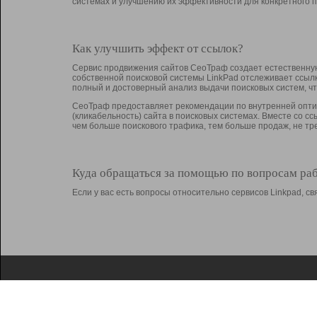
системах и улучшению их эффективности для конкретного п
Как улучшить эффект от ссылок?
Сервис продвижения сайтов СеоТраф создает естественную
собственной поисковой системы LinkPad отслеживает ссыл
полный и достоверный анализ выдачи поисковых систем, ч
СеоТраф предоставляет рекомендации по внутренней оптим
(кликабельность) сайта в поисковых системах. Вместе со с
чем больше поискового трафика, тем больше продаж, не 
Куда обращаться за помощью по вопросам ра
Если у вас есть вопросы относительно сервисов Linkpad, 
О Linkpad
Поддержка