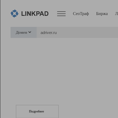
СеоТраф
Биржа
Л
Сервисы
Домен
СеоТраф
Монитор
Биржа
Pro
Линк+
СеоТраф
Запустите
продвижение сайта
c LinkPad.
Ресурсы
Вебмастер
Подробнее