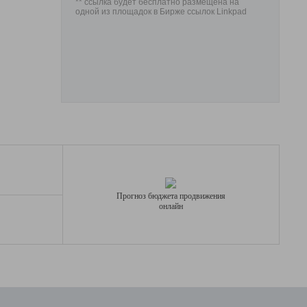
** ссылка будет бесплатно размещена на
одной из площадок в Бирже ссылок Linkpad
Прогноз бюджета продвижения
онлайн