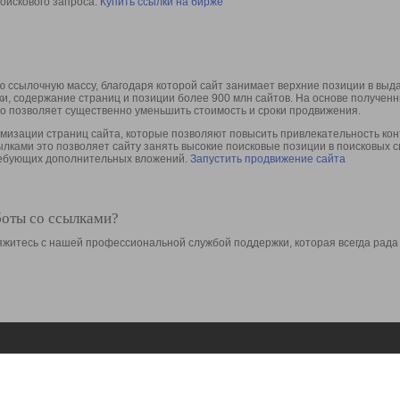
оискового запроса.
Купить ссылки на бирже
 ссылочную массу, благодаря которой сайт занимает верхние позиции в выд
ки, содержание страниц и позиции более 900 млн сайтов. На основе получе
то позволяет существенно уменьшить стоимость и сроки продвижения.
изации страниц сайта, которые позволяют повысить привлекательность конт
сылками это позволяет сайту занять высокие поисковые позиции в поисковых 
требующих дополнительных вложений.
Запустить продвижение сайта
боты со ссылками?
свяжитесь с нашей профессиональной службой поддержки, которая всегда рада
Ресурсы