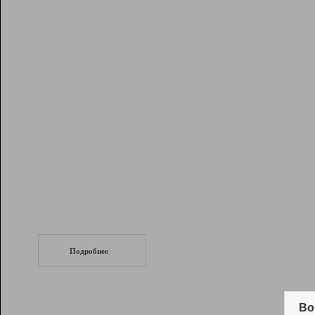
Рейтинг
Инструменты
Разработчикам
Партнерская
программа
Помощь
СеоТраф
Запустите
продвижение сайта
c LinkPad.
Подробнее
Вывод и удержание в ТОП10 выдачи
поисковых систем
Во