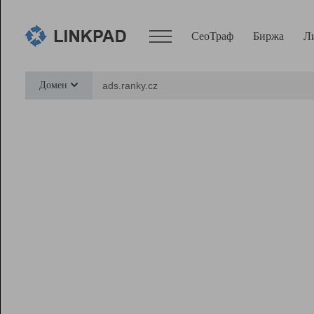
СеоТраф
Биржа
Л
Сервисы
Домен
СеоТраф
Монитор
Биржа
Pro
Линк+
Ресурсы
Вебмастер