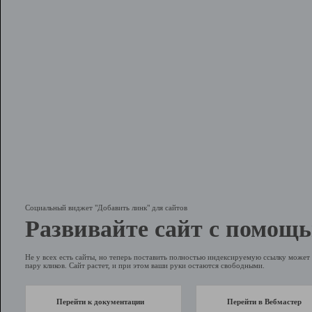
Социальный виджет "Добавить линк" для сайтов
Развивайте сайт с помощь
Не у всех есть сайты, но теперь поставить полностью индексируемую ссылку может 
пару кликов. Сайт растет, и при этом ваши руки остаются свободными.
Перейти к документации
Перейти в Вебмастер