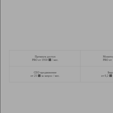
Премиум доступ
Монито
⃏
PRO от 1950
/ мес.
PRO от
СЕО продвижение
Бир
⃏
⃏
от 25
за запрос / мес.
от 0,2