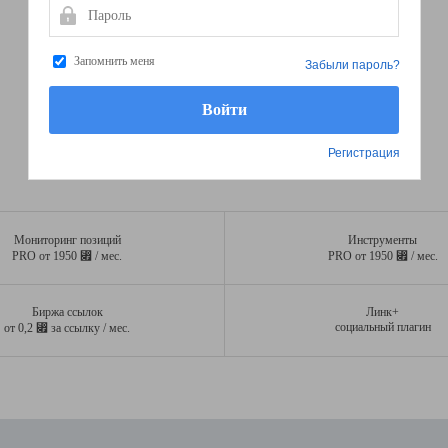
Пароль
Запомнить меня
Забыли пароль?
Регистрация
Мониторинг позиций
Инструменты
⃏
⃏
PRO от 1950
/ мес.
PRO от 1950
/ мес.
Биржа ссылок
Линк+
⃏
социальный плагин
от 0,2
за ссылку / мес.