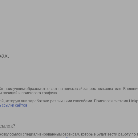
ах.
йт наилучшим образом отвечает на поисковый запрос пользователя. Внешние
и позиций и поискового трафика.
, которую они заработали различными способами. Поисковая система Linkpa
 ссылки сайтов
ссылок?
овку ссылок специализированным сервисам, которые будут вести работу по 