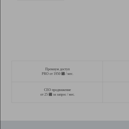
Рейтинг
Вывод и удержание в ТОП10 выдачи
поисковых систем
Инструменты
Разработчикам
Партнерская
программа
Помощь
Премиум доступ
⃏
PRO от 1950
/ мес.
СЕО продвижение
⃏
от 25
за запрос / мес.