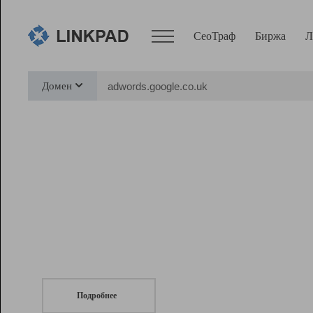
СеоТраф
Биржа
Л
Сервисы
Домен
СеоТраф
Монитор
Биржа
Pro
Линк+
СеоТраф
Запустите
продвижение сайта
c LinkPad.
Ресурсы
Вебмастер
Подробнее