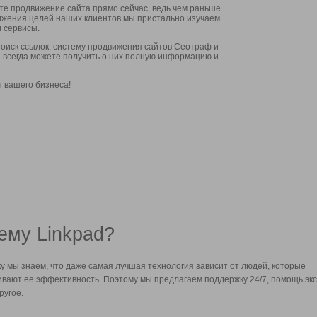
ите продвижение сайта прямо сейчас, ведь чем раньше
стижения целей наших клиентов мы пристально изучаем
 сервисы.
оиск ссылок, систему продвижения сайтов Сеотраф и
вы всегда можете получить о них полную информацию и
т вашего бизнеса!
ему Linkpad?
у мы знаем, что даже самая лучшая технология зависит от людей, которые
вают ее эффективность. Поэтому мы предлагаем поддержку 24/7, помощь экс
ругое.