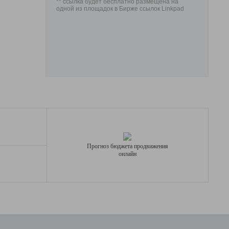
** ссылка будет бесплатно размещена на
одной из площадок в Бирже ссылок Linkpad
Прогноз бюджета продвижения
онлайн