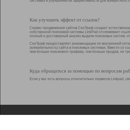
системах и улучшению их эффективности для конкретного п
Как улучшить эффект от ссылок?
Сервис продвижения сайтов СеоТраф создает естественную
собственной поисковой системы LinkPad отслеживает ссыл
полный и достоверный анализ выдачи поисковых систем, ч
СеоТраф предоставляет рекомендации по внутренней оптим
(кликабельность) сайта в поисковых системах. Вместе со с
чем больше поискового трафика, тем больше продаж, не 
Куда обращаться за помощью по вопросам ра
Если у вас есть вопросы относительно сервисов Linkpad, 
О Linkpad
Поддержка