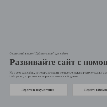
Социальный виджет "Добавить линк" для сайтов
Развивайте сайт с помо
Не у всех есть сайты, но теперь поставить полностью индексируемую ссылку мо
Сайт растет, и при этом ваши руки остаются свободными.
Перейти к документации
Перейти в Вебма