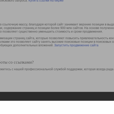
оискового запроса.
Купить ссылки на бирже
 ссылочную массу, благодаря которой сайт занимает верхние позиции в выд
ки, содержание страниц и позиции более 900 млн сайтов. На основе получе
то позволяет существенно уменьшить стоимость и сроки продвижения.
изации страниц сайта, которые позволяют повысить привлекательность конт
сылками это позволяет сайту занять высокие поисковые позиции в поисковых 
требующих дополнительных вложений.
Запустить продвижение сайта
боты со ссылками?
свяжитесь с нашей профессиональной службой поддержки, которая всегда рада
Ресурсы