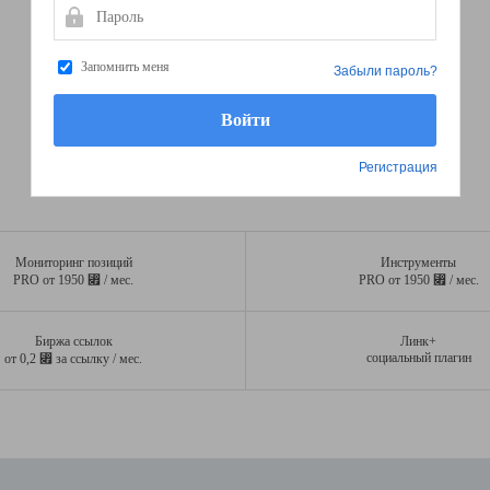
Пароль
Запомнить меня
Забыли пароль?
Регистрация
Мониторинг позиций
Инструменты
⃏
⃏
PRO от 1950
/ мес.
PRO от 1950
/ мес.
Биржа ссылок
Линк+
⃏
социальный плагин
от 0,2
за ссылку / мес.