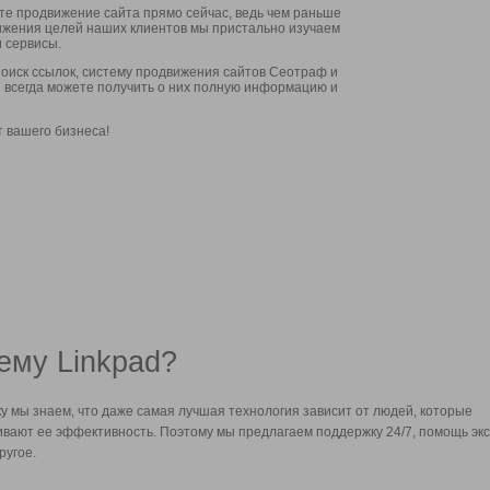
ите продвижение сайта прямо сейчас, ведь чем раньше
стижения целей наших клиентов мы пристально изучаем
 сервисы.
оиск ссылок, систему продвижения сайтов Сеотраф и
вы всегда можете получить о них полную информацию и
т вашего бизнеса!
ему Linkpad?
у мы знаем, что даже самая лучшая технология зависит от людей, которые
вают ее эффективность. Поэтому мы предлагаем поддержку 24/7, помощь экс
ругое.