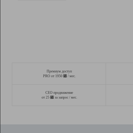
Рейтинг
Вывод и удержание в ТОП10 выдачи
поисковых систем
Инструменты
Разработчикам
Партнерская
программа
Помощь
Премиум доступ
⃏
PRO от 1950
/ мес.
СЕО продвижение
⃏
от 25
за запрос / мес.