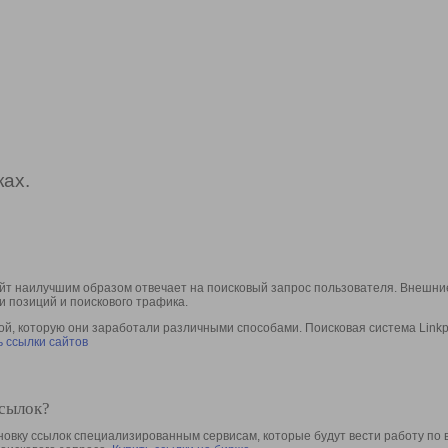
ах.
йт наилучшим образом отвечает на поисковый запрос пользователя. Внешние
и позиций и поискового трафика.
, которую они заработали различными способами. Поисковая система Linkpa
 ссылки сайтов
ссылок?
овку ссылок специализированным сервисам, которые будут вести работу по 