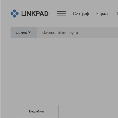
СеоТраф
Биржа
Л
Сервисы
Домен
СеоТраф
Монитор
Биржа
Pro
Линк+
СеоТраф
Запустите
продвижение сайта
c LinkPad.
Ресурсы
Вебмастер
Подробнее