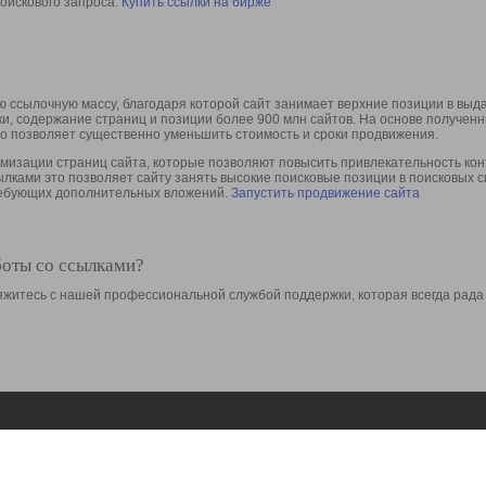
оискового запроса.
Купить ссылки на бирже
 ссылочную массу, благодаря которой сайт занимает верхние позиции в выд
ки, содержание страниц и позиции более 900 млн сайтов. На основе получе
то позволяет существенно уменьшить стоимость и сроки продвижения.
изации страниц сайта, которые позволяют повысить привлекательность конт
сылками это позволяет сайту занять высокие поисковые позиции в поисковых 
требующих дополнительных вложений.
Запустить продвижение сайта
боты со ссылками?
свяжитесь с нашей профессиональной службой поддержки, которая всегда рада
Ресурсы