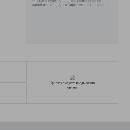
** ссылка будет бесплатно размещена на
одной из площадок в Бирже ссылок Linkpad
Прогноз бюджета продвижения
онлайн