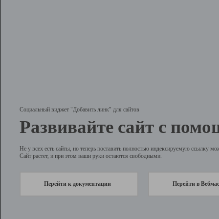
Социальный виджет "Добавить линк" для сайтов
Развивайте сайт с помо
Не у всех есть сайты, но теперь поставить полностью индексируемую ссылку мо
Сайт растет, и при этом ваши руки остаются свободными.
Перейти к документации
Перейти в Вебма