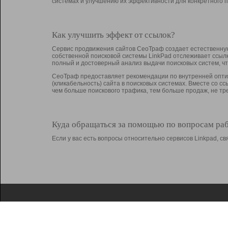
системах и улучшению их эффективности для конкретного п
Как улучшить эффект от ссылок?
Сервис продвижения сайтов СеоТраф создает естественную
собственной поисковой системы LinkPad отслеживает ссыл
полный и достоверный анализ выдачи поисковых систем, ч
СеоТраф предоставляет рекомендации по внутренней оптим
(кликабельность) сайта в поисковых системах. Вместе со с
чем больше поискового трафика, тем больше продаж, не 
Куда обращаться за помощью по вопросам ра
Если у вас есть вопросы относительно сервисов Linkpad, 
О Linkpad
Поддержка