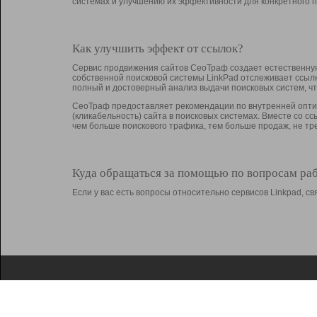
системах и улучшению их эффективности для конкретного п
Как улучшить эффект от ссылок?
Сервис продвижения сайтов СеоТраф создает естественную
собственной поисковой системы LinkPad отслеживает ссыл
полный и достоверный анализ выдачи поисковых систем, ч
СеоТраф предоставляет рекомендации по внутренней оптим
(кликабельность) сайта в поисковых системах. Вместе со с
чем больше поискового трафика, тем больше продаж, не 
Куда обращаться за помощью по вопросам ра
Если у вас есть вопросы относительно сервисов Linkpad, 
О Linkpad
Поддержка