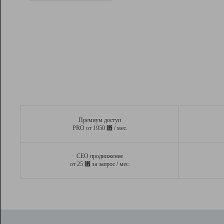
Рейтинг
Вывод и удержание в ТОП10 выдачи
поисковых систем
Инструменты
Разработчикам
Партнерская
программа
Помощь
Премиум доступ
⃏
PRO от 1950
/ мес.
СЕО продвижение
⃏
от 25
за запрос / мес.