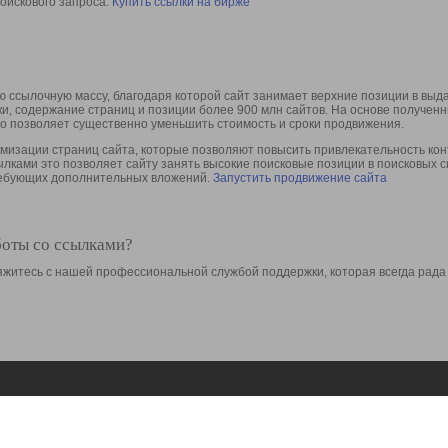
оискового запроса.
Купить ссылки на бирже
 ссылочную массу, благодаря которой сайт занимает верхние позиции в выд
ки, содержание страниц и позиции более 900 млн сайтов. На основе получе
то позволяет существенно уменьшить стоимость и сроки продвижения.
изации страниц сайта, которые позволяют повысить привлекательность конт
сылками это позволяет сайту занять высокие поисковые позиции в поисковых 
требующих дополнительных вложений.
Запустить продвижение сайта
боты со ссылками?
свяжитесь с нашей профессиональной службой поддержки, которая всегда рада
Ресурсы