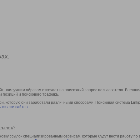
ах.
йт наилучшим образом отвечает на поисковый запрос пользователя. Внешние
и позиций и поискового трафика.
, которую они заработали различными способами. Поисковая система Linkpa
 ссылки сайтов
ссылок?
овку ссылок специализированным сервисам, которые будут вести работу по 