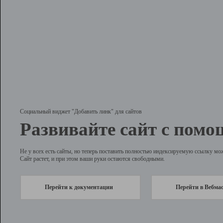
Социальный виджет "Добавить линк" для сайтов
Развивайте сайт с помо
Не у всех есть сайты, но теперь поставить полностью индексируемую ссылку мо
Сайт растет, и при этом ваши руки остаются свободными.
Перейти к документации
Перейти в Вебма