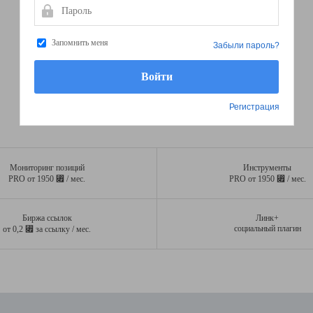
Пароль
Запомнить меня
Забыли пароль?
Регистрация
Мониторинг позиций
Инструменты
⃏
⃏
PRO от 1950
/ мес.
PRO от 1950
/ мес.
Биржа ссылок
Линк+
⃏
социальный плагин
от 0,2
за ссылку / мес.