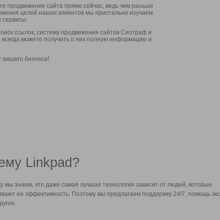
ите продвижение сайта прямо сейчас, ведь чем раньше
стижения целей наших клиентов мы пристально изучаем
 сервисы.
оиск ссылок, систему продвижения сайтов Сеотраф и
вы всегда можете получить о них полную информацию и
т вашего бизнеса!
ему Linkpad?
у мы знаем, что даже самая лучшая технология зависит от людей, которые
вают ее эффективность. Поэтому мы предлагаем поддержку 24/7, помощь экс
ругое.