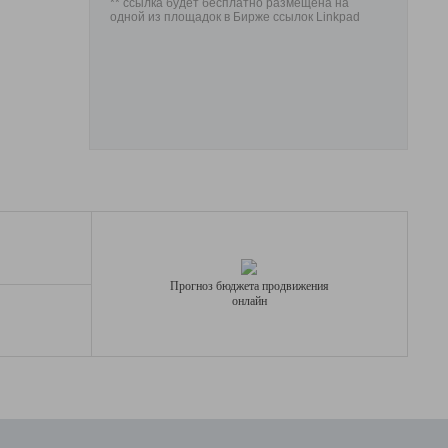
** ссылка будет бесплатно размещена на
одной из площадок в Бирже ссылок Linkpad
Прогноз бюджета продвижения
онлайн