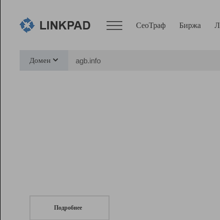
СеоТраф
Биржа
Л
Сервисы
Домен
СеоТраф
Монитор
Биржа
Pro
Линк+
СеоТраф
Запустите
продвижение сайта
c LinkPad.
Ресурсы
Вебмастер
Подробнее