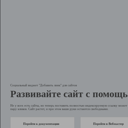
Социальный виджет "Добавить линк" для сайтов
Развивайте сайт с помощь
Не у всех есть сайты, но теперь поставить полностью индексируемую ссылку может 
пару кликов. Сайт растет, и при этом ваши руки остаются свободными.
Перейти к документации
Перейти в Вебмастер