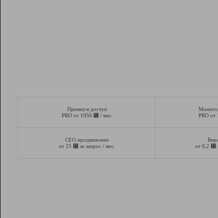
Премиум доступ
Монито
⃏
PRO от 1950
/ мес.
PRO от
СЕО продвижение
Бир
⃏
⃏
от 25
за запрос / мес.
от 0,2