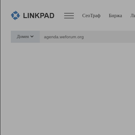
СеоТраф
Биржа
Л
Сервисы
Домен
СеоТраф
Монитор
Биржа
Pro
Линк+
Ресурсы
Вебмастер