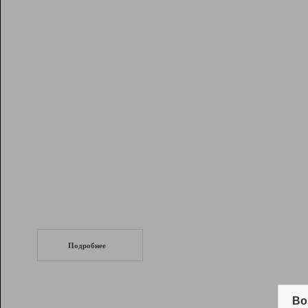
Рейтинг
Инструменты
Разработчикам
Партнерская
программа
Помощь
СеоТраф
Запустите
продвижение сайта
c LinkPad.
Подробнее
Вывод и удержание в ТОП10 выдачи
поисковых систем
Во