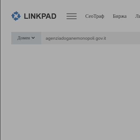
СеоТраф
Биржа
Л
Сервисы
Домен
СеоТраф
Монитор
Биржа
Pro
Линк+
Ресурсы
Вебмастер