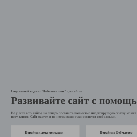
Социальный виджет "Добавить линк" для сайтов
Развивайте сайт с помощь
Не у всех есть сайты, но теперь поставить полностью индексируемую ссылку может 
пару кликов. Сайт растет, и при этом ваши руки остаются свободными.
Перейти к документации
Перейти в Вебмастер