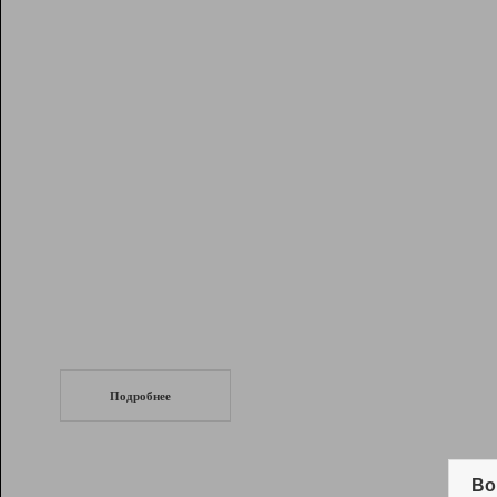
Рейтинг
Инструменты
Разработчикам
Партнерская
программа
Помощь
СеоТраф
Запустите
продвижение сайта
c LinkPad.
Подробнее
Вывод и удержание в ТОП10 выдачи
поисковых систем
Во