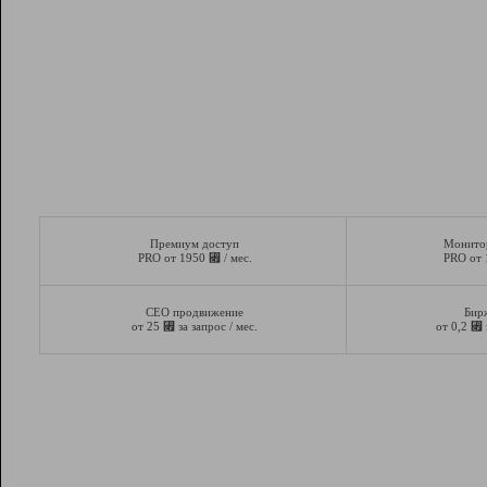
Премиум доступ
Монито
⃏
PRO от 1950
/ мес.
PRO от
СЕО продвижение
Бир
⃏
⃏
от 25
за запрос / мес.
от 0,2