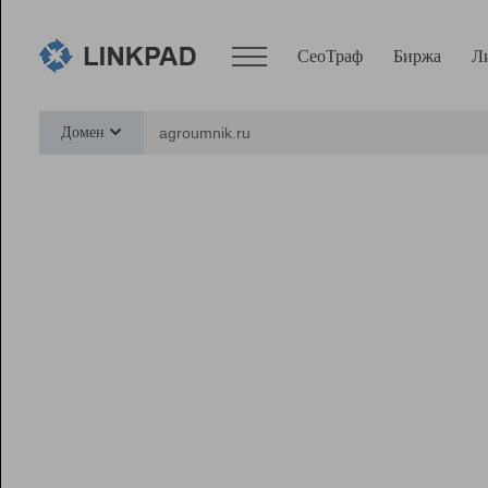
СеоТраф
Биржа
Л
Сервисы
Домен
СеоТраф
Монитор
Биржа
Pro
Линк+
Ресурсы
Вебмастер