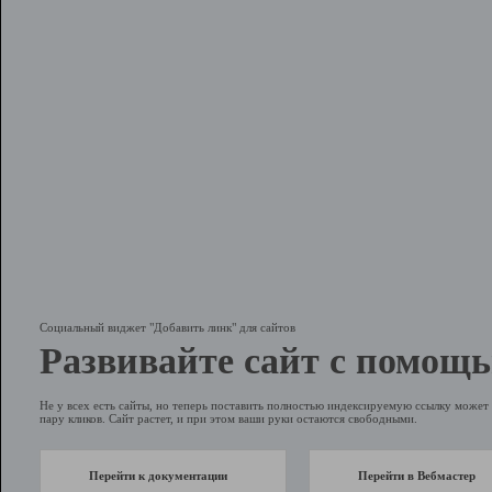
Социальный виджет "Добавить линк" для сайтов
Развивайте сайт с помощь
Не у всех есть сайты, но теперь поставить полностью индексируемую ссылку может 
пару кликов. Сайт растет, и при этом ваши руки остаются свободными.
Перейти к документации
Перейти в Вебмастер