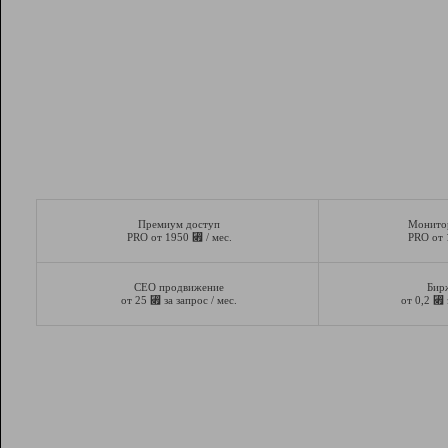
Премиум доступ
Монито
⃏
PRO от 1950
/ мес.
PRO от
СЕО продвижение
Бир
⃏
⃏
от 25
за запрос / мес.
от 0,2