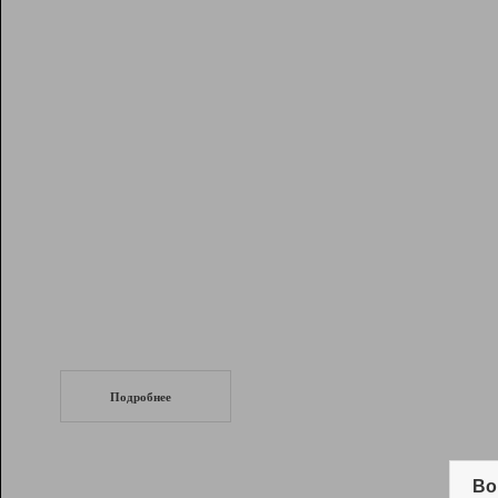
Рейтинг
Инструменты
Разработчикам
Партнерская
программа
Помощь
СеоТраф
Запустите
продвижение сайта
c LinkPad.
Подробнее
Вывод и удержание в ТОП10 выдачи
поисковых систем
Во