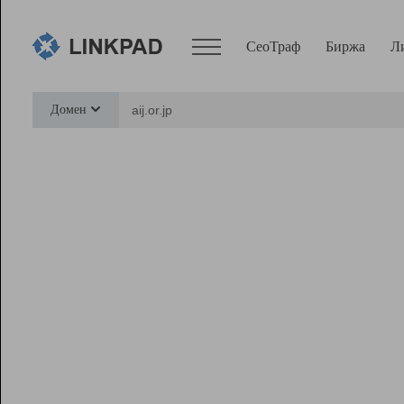
СеоТраф
Биржа
Л
Сервисы
Домен
СеоТраф
Монитор
Биржа
Pro
Линк+
Ресурсы
Вебмастер