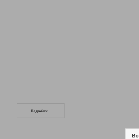
Рейтинг
Инструменты
Разработчикам
Партнерская
программа
Помощь
СеоТраф
Запустите
продвижение сайта
c LinkPad.
Подробнее
Вывод и удержание в ТОП10 выдачи
поисковых систем
Во