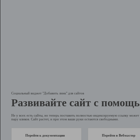
Социальный виджет "Добавить линк" для сайтов
Развивайте сайт с помощь
Не у всех есть сайты, но теперь поставить полностью индексируемую ссылку может 
пару кликов. Сайт растет, и при этом ваши руки остаются свободными.
Перейти к документации
Перейти в Вебмастер