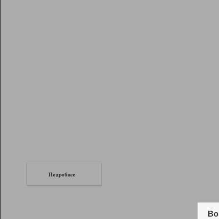
Рейтинг
Инструменты
Разработчикам
Партнерская
программа
Помощь
СеоТраф
Запустите
продвижение сайта
c LinkPad.
Подробнее
Вывод и удержание в ТОП10 выдачи
поисковых систем
Во