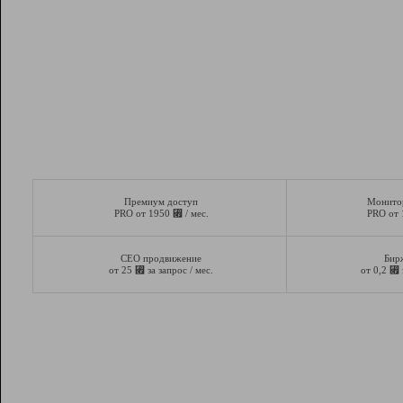
Премиум доступ
Монито
⃏
PRO от 1950
/ мес.
PRO от
СЕО продвижение
Бир
⃏
⃏
от 25
за запрос / мес.
от 0,2