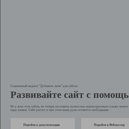
Социальный виджет "Добавить линк" для сайтов
Развивайте сайт с помощь
Не у всех есть сайты, но теперь поставить полностью индексируемую ссылку может 
пару кликов. Сайт растет, и при этом ваши руки остаются свободными.
Перейти к документации
Перейти в Вебмастер