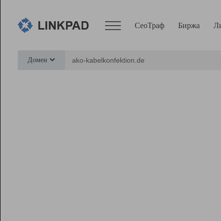
СеоТраф
Биржа
Л
Сервисы
Домен
СеоТраф
Монитор
Биржа
Pro
Линк+
Ресурсы
Вебмастер