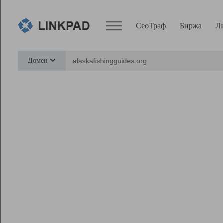
СеоТраф
Биржа
Л
Сервисы
Домен
СеоТраф
Монитор
Биржа
Pro
Линк+
Ресурсы
Вебмастер