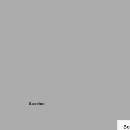
Рейтинг
Инструменты
Разработчикам
Партнерская
программа
Помощь
СеоТраф
Запустите
продвижение сайта
c LinkPad.
Подробнее
Вывод и удержание в ТОП10 выдачи
поисковых систем
Во