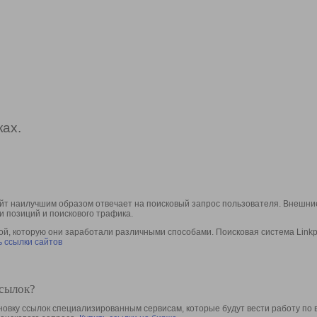
ах.
йт наилучшим образом отвечает на поисковый запрос пользователя. Внешние
и позиций и поискового трафика.
, которую они заработали различными способами. Поисковая система Linkpa
 ссылки сайтов
ссылок?
овку ссылок специализированным сервисам, которые будут вести работу по 