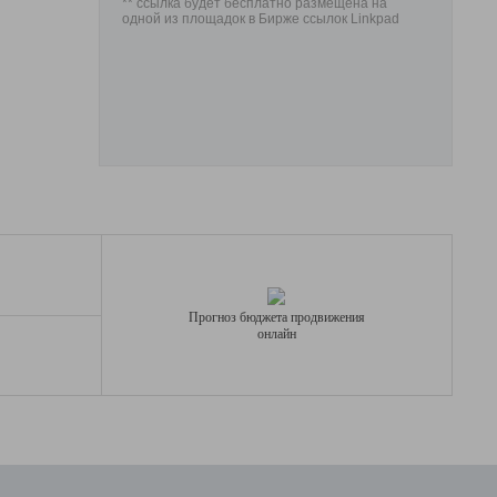
** ссылка будет бесплатно размещена на
одной из площадок в Бирже ссылок Linkpad
Прогноз бюджета продвижения
онлайн