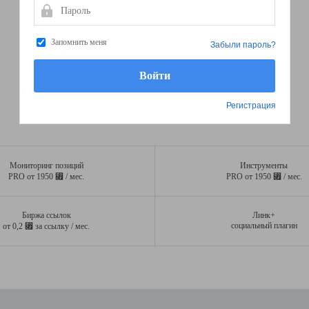
Пароль
Запомнить меня
Забыли пароль?
Регистрация
Мониторинг позиций
Инструменты
⃏
⃏
PRO от 1950
/ мес.
PRO от 1950
/ мес.
Биржа ссылок
Линк+
⃏
социальный плагин
от 0,2
за ссылку / мес.