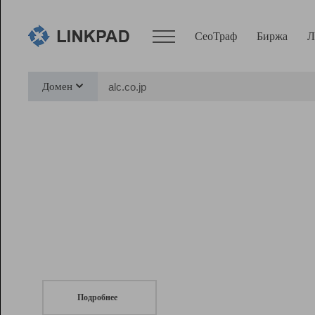
СеоТраф
Биржа
Л
Сервисы
Домен
СеоТраф
Монитор
Биржа
Pro
Линк+
СеоТраф
Запустите
продвижение сайта
c LinkPad.
Ресурсы
Вебмастер
Подробнее