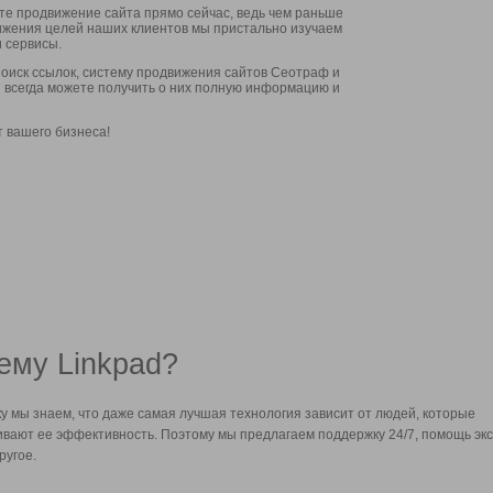
ите продвижение сайта прямо сейчас, ведь чем раньше
стижения целей наших клиентов мы пристально изучаем
 сервисы.
оиск ссылок, систему продвижения сайтов Сеотраф и
вы всегда можете получить о них полную информацию и
т вашего бизнеса!
ему Linkpad?
у мы знаем, что даже самая лучшая технология зависит от людей, которые
вают ее эффективность. Поэтому мы предлагаем поддержку 24/7, помощь экс
ругое.