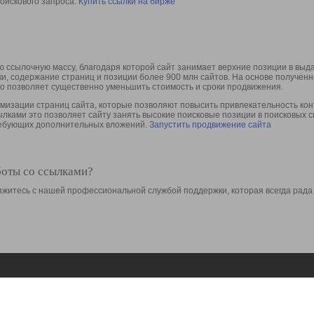
оискового запроса.
Купить ссылки на бирже
 ссылочную массу, благодаря которой сайт занимает верхние позиции в выд
ки, содержание страниц и позиции более 900 млн сайтов. На основе получе
то позволяет существенно уменьшить стоимость и сроки продвижения.
изации страниц сайта, которые позволяют повысить привлекательность конт
сылками это позволяет сайту занять высокие поисковые позиции в поисковых 
требующих дополнительных вложений.
Запустить продвижение сайта
боты со ссылками?
свяжитесь с нашей профессиональной службой поддержки, которая всегда рада
Ресурсы