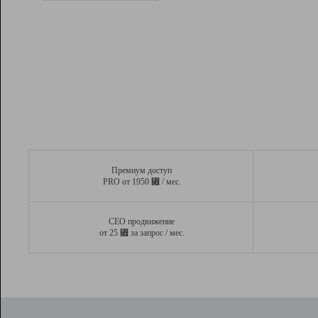
Рейтинг
Вывод и удержание в ТОП10 выдачи
поисковых систем
Инструменты
Разработчикам
Партнерская
программа
Помощь
Премиум доступ
⃏
PRO от 1950
/ мес.
СЕО продвижение
⃏
от 25
за запрос / мес.