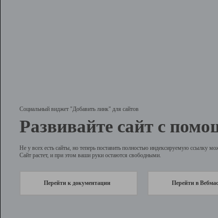
Социальный виджет "Добавить линк" для сайтов
Развивайте сайт с помо
Не у всех есть сайты, но теперь поставить полностью индексируемую ссылку мо
Сайт растет, и при этом ваши руки остаются свободными.
Перейти к документации
Перейти в Вебма