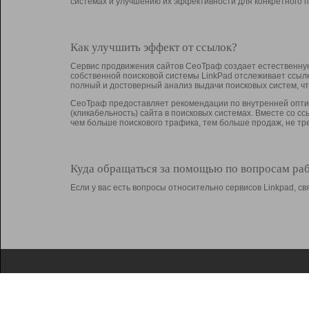
системах и улучшению их эффективности для конкретного п
Как улучшить эффект от ссылок?
Сервис продвижения сайтов СеоТраф создает естественную
собственной поисковой системы LinkPad отслеживает ссыл
полный и достоверный анализ выдачи поисковых систем, ч
СеоТраф предоставляет рекомендации по внутренней оптим
(кликабельность) сайта в поисковых системах. Вместе со с
чем больше поискового трафика, тем больше продаж, не 
Куда обращаться за помощью по вопросам ра
Если у вас есть вопросы относительно сервисов Linkpad, 
О Linkpad
Поддержка