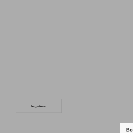
Рейтинг
Инструменты
Разработчикам
Партнерская
программа
Помощь
СеоТраф
Запустите
продвижение сайта
c LinkPad.
Подробнее
Вывод и удержание в ТОП10 выдачи
поисковых систем
Во