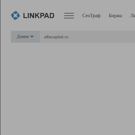
СеоТраф
Биржа
Л
Сервисы
Домен
СеоТраф
Монитор
Биржа
Pro
Линк+
Ресурсы
Вебмастер