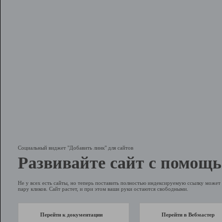
Социальный виджет "Добавить линк" для сайтов
Развивайте сайт с помощь
Не у всех есть сайты, но теперь поставить полностью индексируемую ссылку может 
пару кликов. Сайт растет, и при этом ваши руки остаются свободными.
Перейти к документации
Перейти в Вебмастер