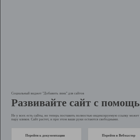
Социальный виджет "Добавить линк" для сайтов
Развивайте сайт с помощь
Не у всех есть сайты, но теперь поставить полностью индексируемую ссылку может 
пару кликов. Сайт растет, и при этом ваши руки остаются свободными.
Перейти к документации
Перейти в Вебмастер