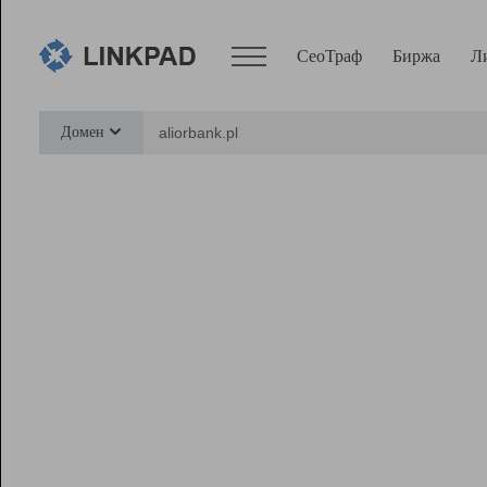
СеоТраф
Биржа
Л
Сервисы
Домен
СеоТраф
Монитор
Биржа
Pro
Линк+
Ресурсы
Вебмастер