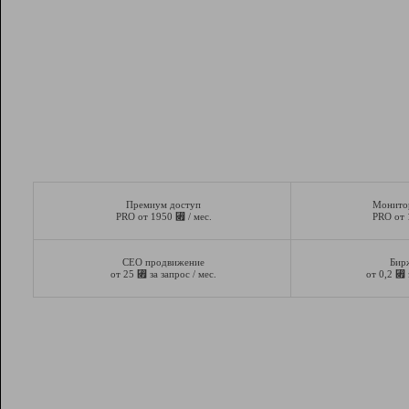
Премиум доступ
Монито
⃏
PRO от 1950
/ мес.
PRO от
СЕО продвижение
Бир
⃏
⃏
от 25
за запрос / мес.
от 0,2