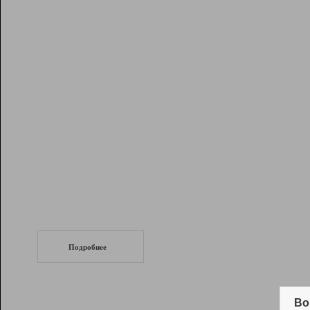
Рейтинг
Инструменты
Разработчикам
Партнерская
программа
Помощь
СеоТраф
Запустите
продвижение сайта
c LinkPad.
Подробнее
Вывод и удержание в ТОП10 выдачи
поисковых систем
Во