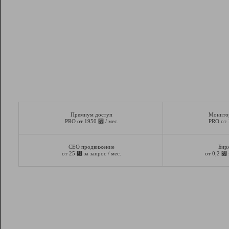
Премиум доступ
Монито
⃏
PRO от 1950
/ мес.
PRO от
СЕО продвижение
Бир
⃏
⃏
от 25
за запрос / мес.
от 0,2