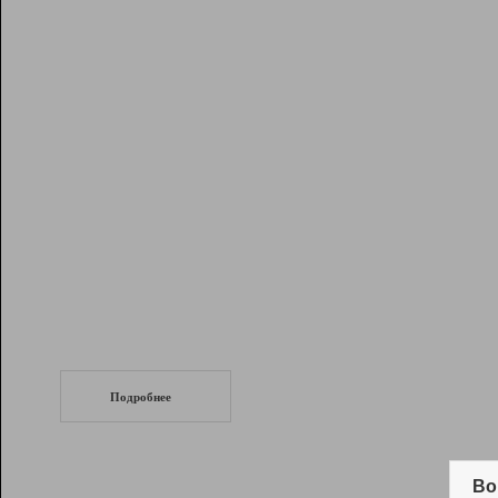
Рейтинг
Инструменты
Разработчикам
Партнерская
программа
Помощь
СеоТраф
Запустите
продвижение сайта
c LinkPad.
Подробнее
Вывод и удержание в ТОП10 выдачи
поисковых систем
Во