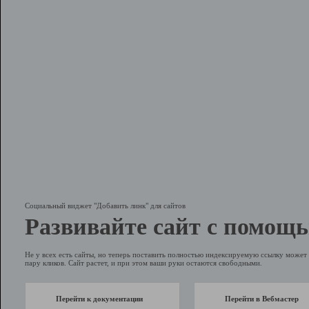
Социальный виджет "Добавить линк" для сайтов
Развивайте сайт с помощь
Не у всех есть сайты, но теперь поставить полностью индексируемую ссылку может 
пару кликов. Сайт растет, и при этом ваши руки остаются свободными.
Перейти к документации
Перейти в Вебмастер