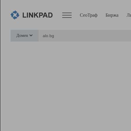
СеоТраф
Биржа
Л
Сервисы
Домен
СеоТраф
Монитор
Биржа
Pro
Линк+
Ресурсы
Вебмастер