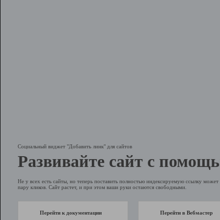
Социальный виджет "Добавить линк" для сайтов
Развивайте сайт с помощь
Не у всех есть сайты, но теперь поставить полностью индексируемую ссылку может 
пару кликов. Сайт растет, и при этом ваши руки остаются свободными.
Перейти к документации
Перейти в Вебмастер