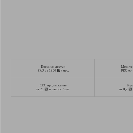
Премиум доступ
Монито
⃏
PRO от 1950
/ мес.
PRO от
СЕО продвижение
Бир
⃏
⃏
от 25
за запрос / мес.
от 0,2