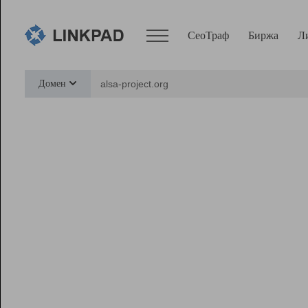
СеоТраф
Биржа
Л
Сервисы
Домен
СеоТраф
Монитор
Биржа
Pro
Линк+
Ресурсы
Вебмастер