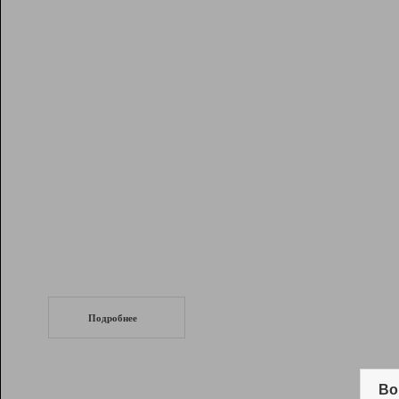
Рейтинг
Инструменты
Разработчикам
Партнерская
программа
Помощь
СеоТраф
Запустите
продвижение сайта
c LinkPad.
Подробнее
Вывод и удержание в ТОП10 выдачи
поисковых систем
Во