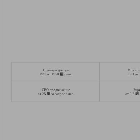
Премиум доступ
Монито
⃏
PRO от 1950
/ мес.
PRO от
СЕО продвижение
Бир
⃏
⃏
от 25
за запрос / мес.
от 0,2