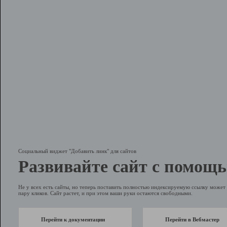
Социальный виджет "Добавить линк" для сайтов
Развивайте сайт с помощь
Не у всех есть сайты, но теперь поставить полностью индексируемую ссылку может 
пару кликов. Сайт растет, и при этом ваши руки остаются свободными.
Перейти к документации
Перейти в Вебмастер