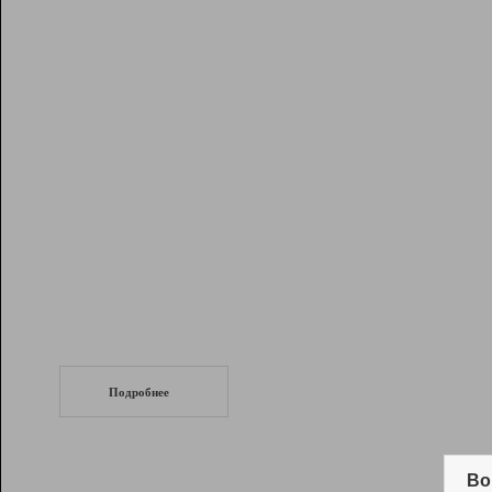
Рейтинг
Инструменты
Разработчикам
Партнерская
программа
Помощь
СеоТраф
Запустите
продвижение сайта
c LinkPad.
Подробнее
Вывод и удержание в ТОП10 выдачи
поисковых систем
Во