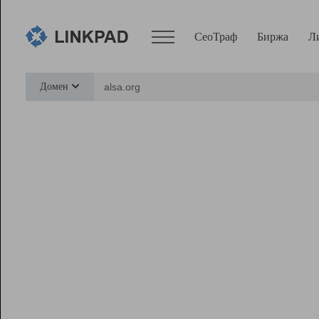
СеоТраф
Биржа
Л
Сервисы
Домен
СеоТраф
Монитор
Биржа
Pro
Линк+
Ресурсы
Вебмастер