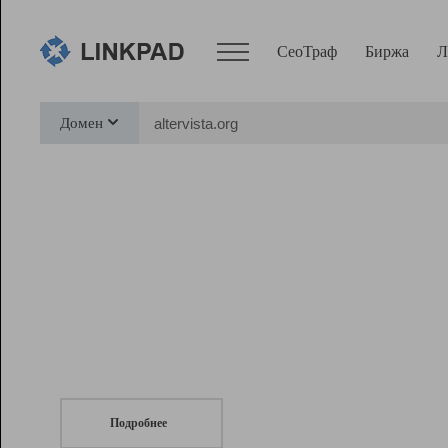
СеоТраф
Биржа
Л
Сервисы
Домен
СеоТраф
Монитор
Биржа
Pro
Линк+
СеоТраф
Запустите
продвижение сайта
c LinkPad.
Ресурсы
Вебмастер
Подробнее