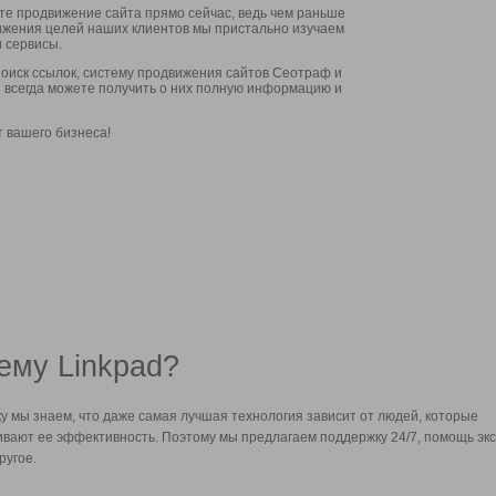
ите продвижение сайта прямо сейчас, ведь чем раньше
стижения целей наших клиентов мы пристально изучаем
 сервисы.
оиск ссылок, систему продвижения сайтов Сеотраф и
вы всегда можете получить о них полную информацию и
т вашего бизнеса!
ему Linkpad?
у мы знаем, что даже самая лучшая технология зависит от людей, которые
вают ее эффективность. Поэтому мы предлагаем поддержку 24/7, помощь экс
ругое.