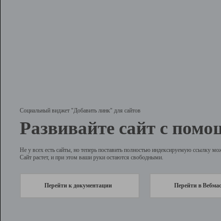
Социальный виджет "Добавить линк" для сайтов
Развивайте сайт с помо
Не у всех есть сайты, но теперь поставить полностью индексируемую ссылку мо
Сайт растет, и при этом ваши руки остаются свободными.
Перейти к документации
Перейти в Вебма