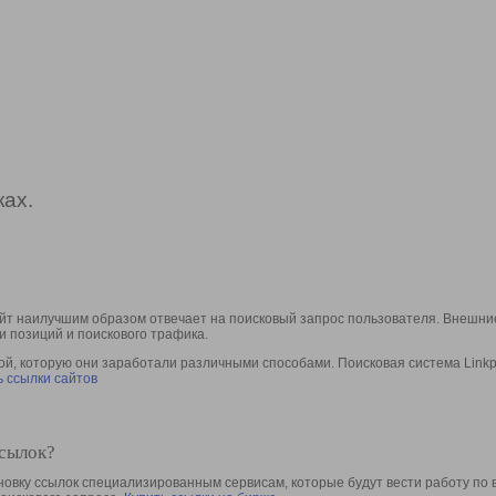
ах.
йт наилучшим образом отвечает на поисковый запрос пользователя. Внешние
и позиций и поискового трафика.
, которую они заработали различными способами. Поисковая система Linkpa
 ссылки сайтов
ссылок?
овку ссылок специализированным сервисам, которые будут вести работу по 