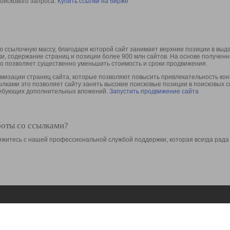
оискового запроса.
Купить ссылки на бирже
 ссылочную массу, благодаря которой сайт занимает верхние позиции в выд
ки, содержание страниц и позиции более 900 млн сайтов. На основе получе
то позволяет существенно уменьшить стоимость и сроки продвижения.
изации страниц сайта, которые позволяют повысить привлекательность конт
сылками это позволяет сайту занять высокие поисковые позиции в поисковых 
требующих дополнительных вложений.
Запустить продвижение сайта
боты со ссылками?
свяжитесь с нашей профессиональной службой поддержки, которая всегда рада
Ресурсы