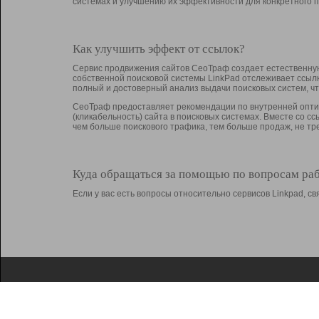
системах и улучшению их эффективности для конкретного п
Как улучшить эффект от ссылок?
Сервис продвижения сайтов СеоТраф создает естественную
собственной поисковой системы LinkPad отслеживает ссыл
полный и достоверный анализ выдачи поисковых систем, ч
СеоТраф предоставляет рекомендации по внутренней оптим
(кликабельность) сайта в поисковых системах. Вместе со с
чем больше поискового трафика, тем больше продаж, не 
Куда обращаться за помощью по вопросам ра
Если у вас есть вопросы относительно сервисов Linkpad, 
О Linkpad
Поддержка