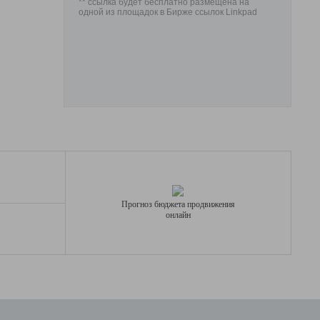
** ссылка будет бесплатно размещена на
одной из площадок в Бирже ссылок Linkpad
Прогноз бюджета продвижения
онлайн