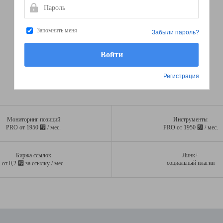
Пароль
Запомнить меня
Забыли пароль?
Регистрация
Мониторинг позиций
Инструменты
⃏
⃏
PRO от 1950
/ мес.
PRO от 1950
/ мес.
Биржа ссылок
Линк+
⃏
социальный плагин
от 0,2
за ссылку / мес.