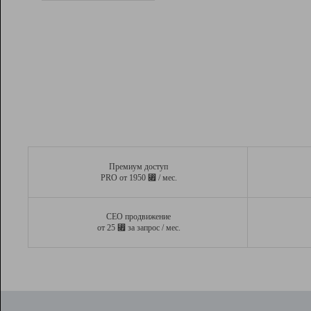
Рейтинг
Вывод и удержание в ТОП10 выдачи
поисковых систем
Инструменты
Разработчикам
Партнерская
программа
Помощь
Премиум доступ
⃏
PRO от 1950
/ мес.
СЕО продвижение
⃏
от 25
за запрос / мес.