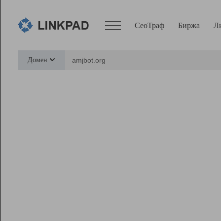
СеоТраф
Биржа
Л
Сервисы
Домен
СеоТраф
Монитор
Биржа
Pro
Линк+
Ресурсы
Вебмастер