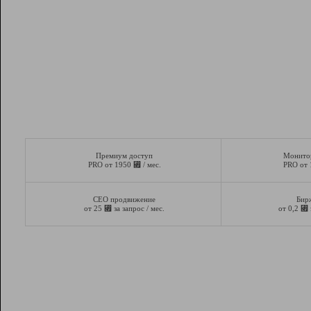
Премиум доступ
Монито
⃏
PRO от 1950
/ мес.
PRO от
СЕО продвижение
Бир
⃏
⃏
от 25
за запрос / мес.
от 0,2