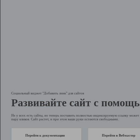
Социальный виджет "Добавить линк" для сайтов
Развивайте сайт с помощь
Не у всех есть сайты, но теперь поставить полностью индексируемую ссылку может 
пару кликов. Сайт растет, и при этом ваши руки остаются свободными.
Перейти к документации
Перейти в Вебмастер