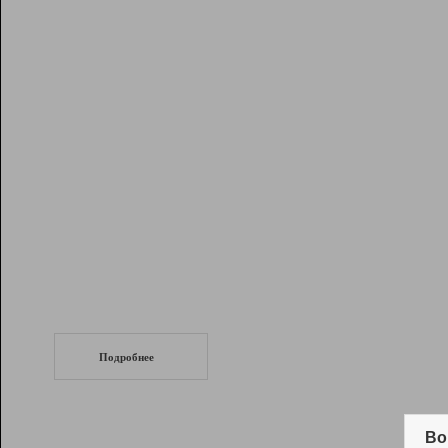
Рейтинг
Инструменты
Разработчикам
Партнерская
программа
Помощь
СеоТраф
Запустите
продвижение сайта
c LinkPad.
Подробнее
Вывод и удержание в ТОП10 выдачи
поисковых систем
Во