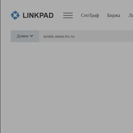
СеоТраф
Биржа
Л
Сервисы
Домен
СеоТраф
Монитор
Биржа
Pro
Линк+
Ресурсы
Вебмастер