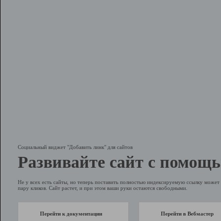
Социальный виджет "Добавить линк" для сайтов
Развивайте сайт с помощь
Не у всех есть сайты, но теперь поставить полностью индексируемую ссылку может 
пару кликов. Сайт растет, и при этом ваши руки остаются свободными.
Перейти к документации
Перейти в Вебмастер