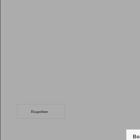
Рейтинг
Инструменты
Разработчикам
Партнерская
программа
Помощь
СеоТраф
Запустите
продвижение сайта
c LinkPad.
Подробнее
Вывод и удержание в ТОП10 выдачи
поисковых систем
Во