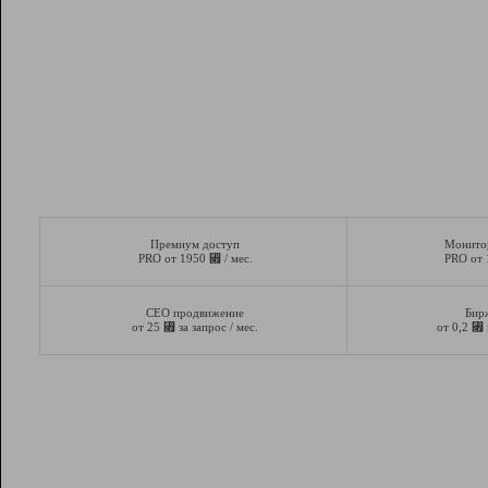
Премиум доступ
Монито
⃏
PRO от 1950
/ мес.
PRO от
СЕО продвижение
Бир
⃏
⃏
от 25
за запрос / мес.
от 0,2