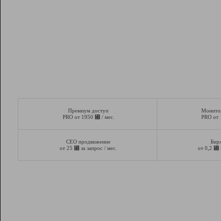
Премиум доступ
Монито
⃏
PRO от 1950
/ мес.
PRO от
СЕО продвижение
Бир
⃏
⃏
от 25
за запрос / мес.
от 0,2