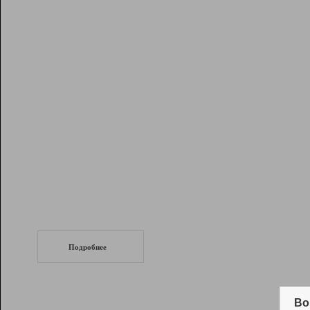
Рейтинг
Инструменты
Разработчикам
Партнерская
программа
Помощь
СеоТраф
Запустите
продвижение сайта
c LinkPad.
Подробнее
Вывод и удержание в ТОП10 выдачи
поисковых систем
Во