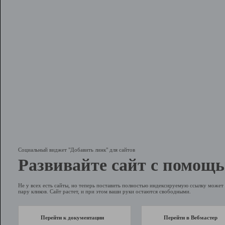
Социальный виджет "Добавить линк" для сайтов
Развивайте сайт с помощь
Не у всех есть сайты, но теперь поставить полностью индексируемую ссылку может 
пару кликов. Сайт растет, и при этом ваши руки остаются свободными.
Перейти к документации
Перейти в Вебмастер