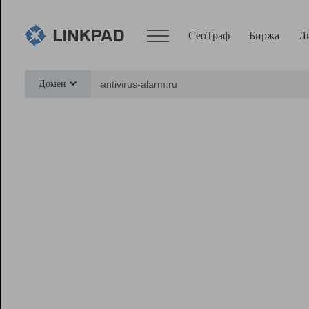
СеоТраф
Биржа
Л
Сервисы
Домен
СеоТраф
Монитор
Биржа
Pro
Линк+
Ресурсы
Вебмастер