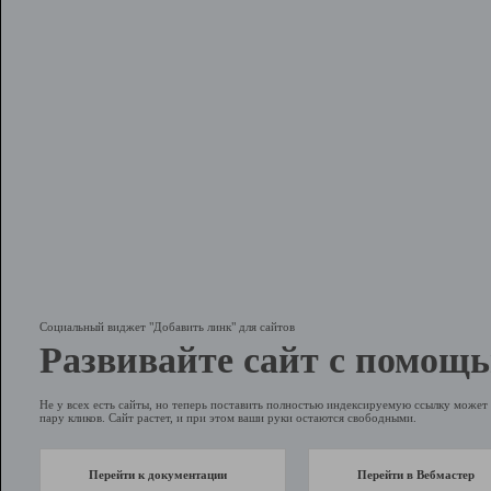
Социальный виджет "Добавить линк" для сайтов
Развивайте сайт с помощь
Не у всех есть сайты, но теперь поставить полностью индексируемую ссылку может 
пару кликов. Сайт растет, и при этом ваши руки остаются свободными.
Перейти к документации
Перейти в Вебмастер