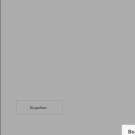
Рейтинг
Инструменты
Разработчикам
Партнерская
программа
Помощь
СеоТраф
Запустите
продвижение сайта
c LinkPad.
Подробнее
Вывод и удержание в ТОП10 выдачи
поисковых систем
Во