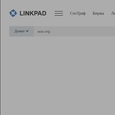
СеоТраф
Биржа
Л
Сервисы
Домен
СеоТраф
Монитор
Биржа
Pro
Линк+
Ресурсы
Вебмастер