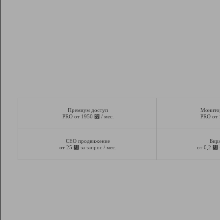
Премиум доступ
Монито
⃏
PRO от 1950
/ мес.
PRO от
СЕО продвижение
Бир
⃏
⃏
от 25
за запрос / мес.
от 0,2