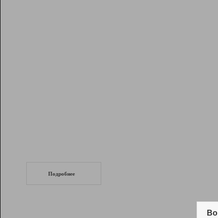
Рейтинг
Инструменты
Разработчикам
Партнерская
программа
Помощь
СеоТраф
Запустите
продвижение сайта
c LinkPad.
Подробнее
Вывод и удержание в ТОП10 выдачи
поисковых систем
Во