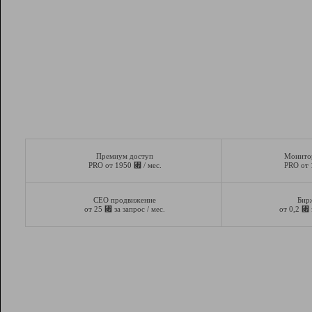
Премиум доступ
Монито
⃏
PRO от 1950
/ мес.
PRO от
СЕО продвижение
Бир
⃏
⃏
от 25
за запрос / мес.
от 0,2