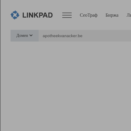
СеоТраф
Биржа
Л
Сервисы
Домен
СеоТраф
Монитор
Биржа
Pro
Линк+
Ресурсы
Вебмастер