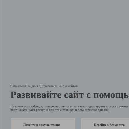
Социальный виджет "Добавить линк" для сайтов
Развивайте сайт с помощь
Не у всех есть сайты, но теперь поставить полностью индексируемую ссылку может 
пару кликов. Сайт растет, и при этом ваши руки остаются свободными.
Перейти к документации
Перейти в Вебмастер